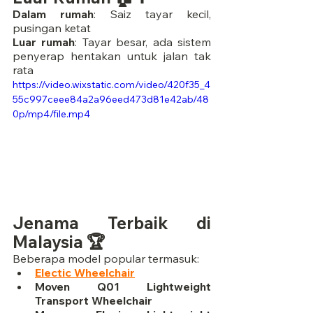
Dalam rumah
: Saiz tayar kecil, 
pusingan ketat
Luar rumah
: Tayar besar, ada sistem 
penyerap hentakan untuk jalan tak 
rata
https://video.wixstatic.com/video/420f35_4
55c997ceee84a2a96eed473d81e42ab/48
0p/mp4/file.mp4
Jenama Terbaik di 
Malaysia 🏆
Beberapa model popular termasuk:
Electic Wheelchair
Moven Q01 Lightweight 
Transport Wheelchair