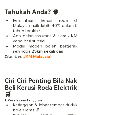
Tahukah Anda? 🧠
Permintaan kerusi roda di 
Malaysia naik lebih 40% dalam 5 
tahun terakhir
Ada pelan insurans & skim JKM 
yang beri subsidi
Model moden boleh bergerak 
sehingga 
25km sekali cas
(
Sumber: 
JKM Malaysia
)
Ciri-Ciri Penting Bila Nak 
Beli Kerusi Roda Elektrik 
🛒
1. 
Keselesaan Pengguna
Ketinggian & lebar tempat duduk 
boleh laras 🪑
Kusyen empuk untuk 