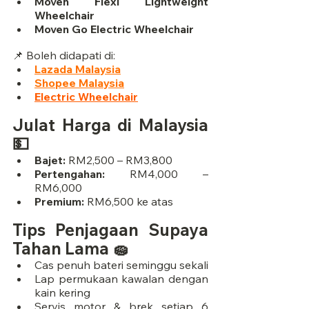
Moven Flexi Lightweight 
Wheelchair
Moven Go Electric Wheelchair
📌 Boleh didapati di:
Lazada Malaysia
Shopee Malaysia
Electric Wheelchair
Julat Harga di Malaysia 
💵
Bajet:
 RM2,500 – RM3,800
Pertengahan:
 RM4,000 – 
RM6,000
Premium:
 RM6,500 ke atas
Tips Penjagaan Supaya 
Tahan Lama 🧽
Cas penuh bateri seminggu sekali
Lap permukaan kawalan dengan 
kain kering
Servis motor & brek setiap 6 