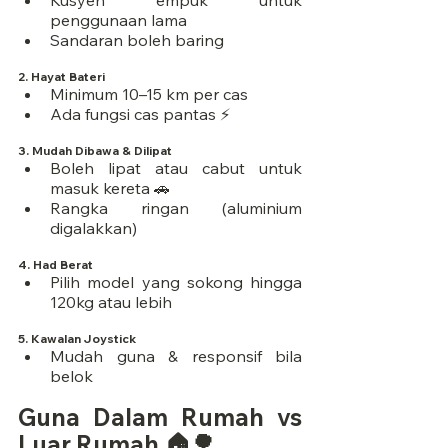
penggunaan lama
Sandaran boleh baring
2. 
Hayat Bateri
Minimum 10–15 km per cas
Ada fungsi cas pantas ⚡
3. 
Mudah Dibawa & Dilipat
Boleh lipat atau cabut untuk 
masuk kereta 🚗
Rangka ringan (aluminium 
digalakkan)
4. 
Had Berat
Pilih model yang sokong hingga 
120kg atau lebih
5. 
Kawalan Joystick
Mudah guna & responsif bila 
belok
Guna Dalam Rumah vs 
Luar Rumah 🏠🌳