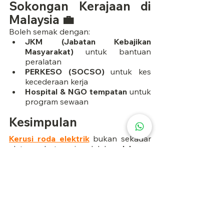
Sokongan Kerajaan di 
Malaysia 💼
Boleh semak dengan:
JKM (Jabatan Kebajikan 
Masyarakat)
 untuk bantuan 
peralatan
PERKESO (SOCSO)
 untuk kes 
kecederaan kerja
Hospital & NGO tempatan
 untuk 
program sewaan
Kesimpulan
Kerusi roda elektrik
 bukan sekadar 
alat perubatan—ia adalah 
pelaburan 
untuk kebebasan hidup
. Dengan info 
yang betul, rakyat Malaysia boleh 
buat pilihan tepat untuk terus 
bergerak dengan yakin dan selesa. 
🧑‍🦽
Soalan Lazim (FAQs)