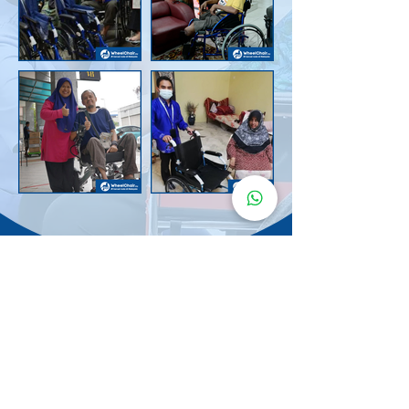
Senarai Lokasi
Kerusi Roda
KuruMaisu
Kami menyediakan kerusi roda KuruMaisu di kawasan
berikut untuk memudahkan urusan anda.
Kuala Lumpur
Bandar Tasik Selatan
Taman Melawati