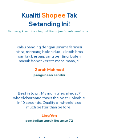
Kualiti
Shopee
Tak
Setanding Ini!
Bimbang kualiti tak bagus? Kami jamin selama 6 bulan!
Kalau banding dengan jenama farmasi
biasa, memang boleh duduk lebih lama
dan tak berbau. yang penting, boleh
masuk bonet kereta mana-mana je.
Zarah Mahmud
pengunaan sendiri
Best in town. My mum tried almost 7
wheelchairs and this is the best. Foldable
in 10 seconds. Quality of wheels is so
much better than before!
Ling Yen
pembelian untuk ibu umur 72