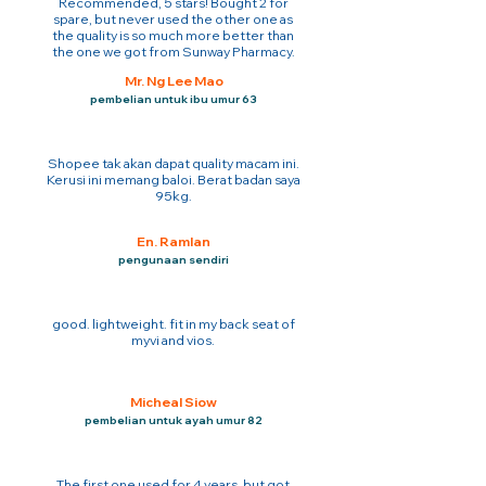
Recommended, 5 stars! Bought 2 for
spare, but never used the other one as
the quality is so much more better than
the one we got from Sunway Pharmacy.
Mr. Ng Lee Mao
pembelian untuk ibu umur 63
Shopee tak akan dapat quality macam ini.
Kerusi ini memang baloi. Berat badan saya
95kg.
En. Ramlan
pengunaan sendiri
good. lightweight. fit in my back seat of
myvi and vios.
Micheal Siow
pembelian untuk ayah umur 82
The first one used for 4 years. but got