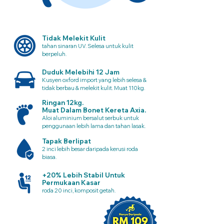
Tidak Melekit Kulit
tahan sinaran UV. Selesa untuk kulit
berpeluh.
Duduk Melebihi 12 Jam
Kusyen oxford import yang lebih selesa &
tidak berbau & melekit kulit. Muat 110kg.
Ringan 12kg.
Muat Dalam Bonet Kereta Axia.
Aloi aluminium bersalut serbuk untuk
penggunaan lebih lama dan tahan lasak.
Tapak Berlipat
2 inci lebih besar daripada kerusi roda
biasa.
+20% Lebih Stabil Untuk
Permukaan Kasar
roda 20 inci, komposit getah.