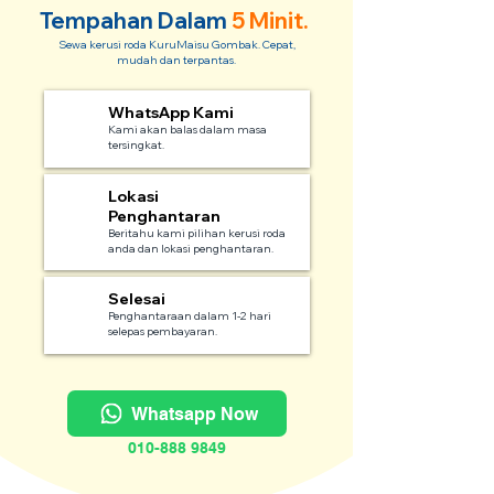
Tempahan Dalam
5 Minit.
Sewa kerusi roda KuruMaisu Gombak. Cepat,
mudah dan terpantas.
WhatsApp Kami
1
Kami akan balas dalam masa
tersingkat.
Lokasi
2
Penghantaran
Beritahu kami pilihan kerusi roda
anda dan lokasi penghantaran.
Selesai
3
Penghantaraan dalam 1-2 hari
selepas pembayaran.
Whatsapp Now
010-888 9849