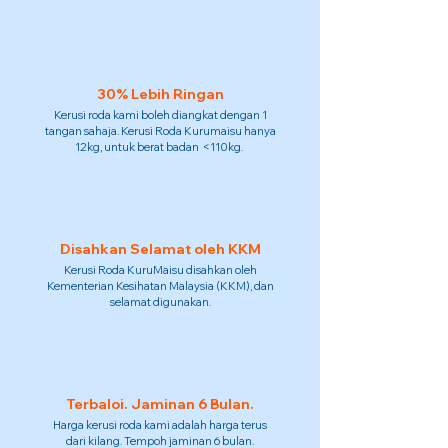
30% Lebih Ringan
Kerusi roda kami boleh diangkat dengan 1
tangan sahaja. Kerusi Roda Kurumaisu hanya
12kg, untuk berat badan <110kg.
Disahkan Selamat oleh KKM
Kerusi Roda KuruMaisu disahkan oleh
Kementerian Kesihatan Malaysia (KKM), dan
selamat digunakan.
Terbaloi. Jaminan 6 Bulan.
Harga kerusi roda kami adalah harga terus
dari kilang. Tempoh jaminan 6 bulan.