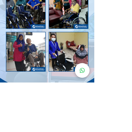
Senarai Lokasi
Kerusi Roda
KuruMaisu
Kami menyediakan kerusi roda KuruMaisu di kawasan
berikut untuk memudahkan urusan anda.