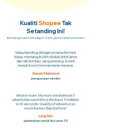
Kualiti
Shopee
Tak
Setanding Ini!
Bimbang kualiti tak bagus? Kami jamin selama 6 bulan!
Kalau banding dengan jenama farmasi
biasa, memang boleh duduk lebih lama
dan tak berbau. yang penting, boleh
masuk bonet kereta mana-mana je.
Zarah Mahmud
pengunaan sendiri
Best in town. My mum tried almost 7
wheelchairs and this is the best. Foldable
in 10 seconds. Quality of wheels is so
much better than before!
Ling Yen
pembelian untuk ibu umur 72