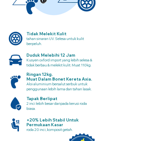
Tidak Melekit Kulit
tahan sinaran UV. Selesa untuk kulit
berpeluh.
Duduk Melebihi 12 Jam
Kusyen oxford import yang lebih selesa &
tidak berbau & melekit kulit. Muat 110kg.
Ringan 12kg.
Muat Dalam Bonet Kereta Axia.
Aloi aluminium bersalut serbuk untuk
penggunaan lebih lama dan tahan lasak.
Tapak Berlipat
2 inci lebih besar daripada kerusi roda
biasa.
+20% Lebih Stabil Untuk
Permukaan Kasar
roda 20 inci, komposit getah.