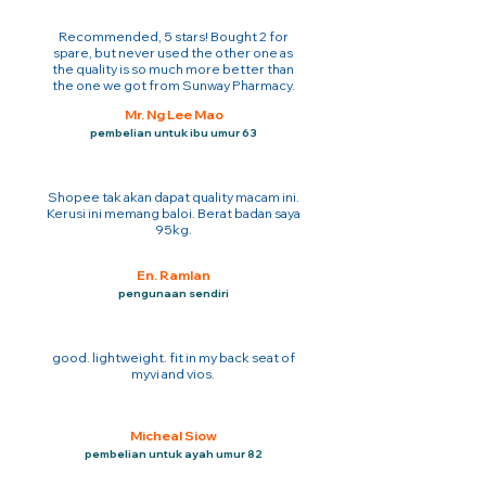
Recommended, 5 stars! Bought 2 for
spare, but never used the other one as
the quality is so much more better than
the one we got from Sunway Pharmacy.
Mr. Ng Lee Mao
pembelian untuk ibu umur 63
Shopee tak akan dapat quality macam ini.
Kerusi ini memang baloi. Berat badan saya
95kg.
En. Ramlan
pengunaan sendiri
good. lightweight. fit in my back seat of
myvi and vios.
Micheal Siow
pembelian untuk ayah umur 82