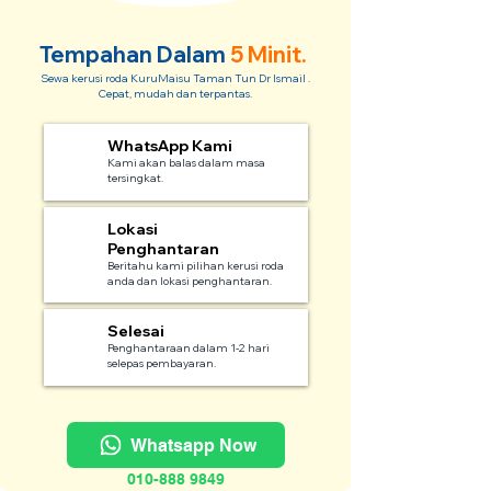
Tempahan Dalam
5 Minit.
Sewa kerusi roda KuruMaisu Taman Tun Dr Ismail .
Cepat, mudah dan terpantas.
WhatsApp Kami
1
Kami akan balas dalam masa
tersingkat.
Lokasi
2
Penghantaran
Beritahu kami pilihan kerusi roda
anda dan lokasi penghantaran.
Selesai
3
Penghantaraan dalam 1-2 hari
selepas pembayaran.
Whatsapp Now
010-888 9849