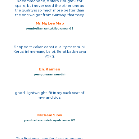
Recommended, 5 stars! Bought 2 for
spare, but never used the other one as
the quality is so much more better than
the one we got from Sunway Pharmacy.
Mr. Ng Lee Mao
pembelian untuk ibu umur 63
Shopee tak akan dapat quality macam ini.
Kerusi ini memang baloi. Berat badan saya
95kg.
En. Ramlan
pengunaan sendiri
good. lightweight. fit in my back seat of
myvi and vios.
Micheal Siow
pembelian untuk ayah umur 82
The first one used for 4 years. but got