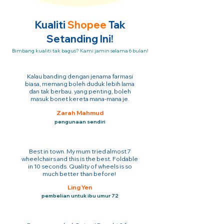
Kualiti
Shopee
Tak
Setanding Ini!
Bimbang kualiti tak bagus? Kami jamin selama 6 bulan!
Kalau banding dengan jenama farmasi
biasa, memang boleh duduk lebih lama
dan tak berbau. yang penting, boleh
masuk bonet kereta mana-mana je.
Zarah Mahmud
pengunaan sendiri
Best in town. My mum tried almost 7
wheelchairs and this is the best. Foldable
in 10 seconds. Quality of wheels is so
much better than before!
Ling Yen
pembelian untuk ibu umur 72