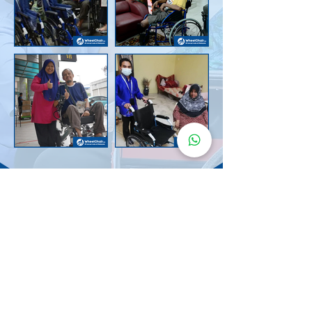
Senarai Lokasi
Kerusi Roda
KuruMaisu
Kami menyediakan kerusi roda KuruMaisu di kawasan
berikut untuk memudahkan urusan anda.
Kuala Lumpur
Bandar Tasik Selatan
Taman Melawati