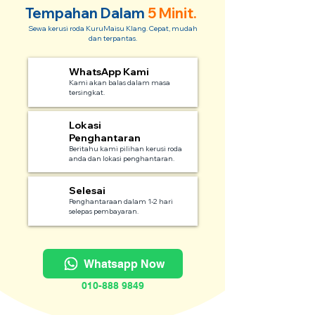
Tempahan Dalam
5 Minit.
Sewa kerusi roda KuruMaisu Klang. Cepat, mudah
dan terpantas.
WhatsApp Kami
1
Kami akan balas dalam masa
tersingkat.
Lokasi
2
Penghantaran
Beritahu kami pilihan kerusi roda
anda dan lokasi penghantaran.
Selesai
3
Penghantaraan dalam 1-2 hari
selepas pembayaran.
Whatsapp Now
010-888 9849