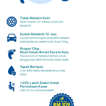
Tidak Melekit Kulit
tahan sinaran UV. Selesa untuk kulit
berpeluh.
Duduk Melebihi 12 Jam
Kusyen oxford import yang lebih selesa &
tidak berbau & melekit kulit. Muat 110kg.
Ringan 12kg.
Muat Dalam Bonet Kereta Axia.
Aloi aluminium bersalut serbuk untuk
penggunaan lebih lama dan tahan lasak.
Tapak Berlipat
2 inci lebih besar daripada kerusi roda
biasa.
+20% Lebih Stabil Untuk
Permukaan Kasar
roda 20 inci, komposit getah.