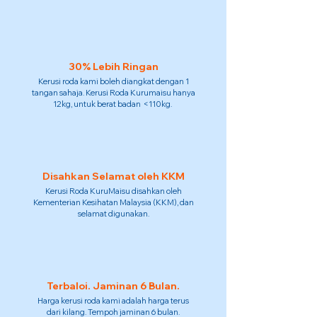
30% Lebih Ringan
Kerusi roda kami boleh diangkat dengan 1
tangan sahaja. Kerusi Roda Kurumaisu hanya
12kg, untuk berat badan <110kg.
Disahkan Selamat oleh KKM
Kerusi Roda KuruMaisu disahkan oleh
Kementerian Kesihatan Malaysia (KKM), dan
selamat digunakan.
Terbaloi. Jaminan 6 Bulan.
Harga kerusi roda kami adalah harga terus
dari kilang. Tempoh jaminan 6 bulan.