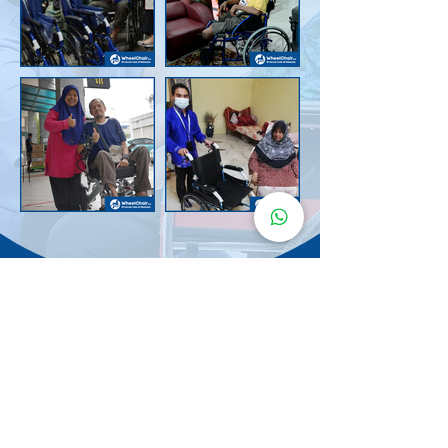
Senarai Lokasi
Kerusi Roda
KuruMaisu
Kami menyediakan kerusi roda KuruMaisu di kawasan
berikut untuk memudahkan urusan anda.
Kuala Lumpur
Bandar Tasik Selatan
Taman Melawati