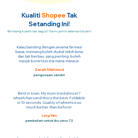
Kualiti
Shopee
Tak
Setanding Ini!
Bimbang kualiti tak bagus? Kami jamin selama 6 bulan!
Kalau banding dengan jenama farmasi
biasa, memang boleh duduk lebih lama
dan tak berbau. yang penting, boleh
masuk bonet kereta mana-mana je.
Zarah Mahmud
pengunaan sendiri
Best in town. My mum tried almost 7
wheelchairs and this is the best. Foldable
in 10 seconds. Quality of wheels is so
much better than before!
Ling Yen
pembelian untuk ibu umur 72