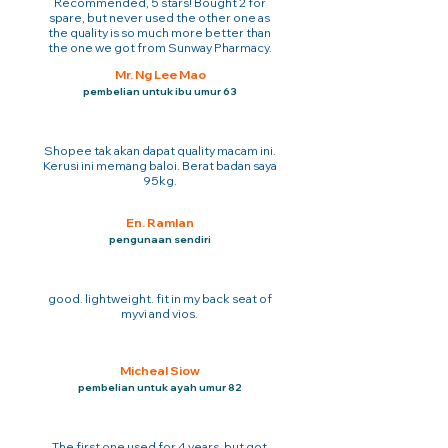
Recommended, 5 stars! Bought 2 for
spare, but never used the other one as
the quality is so much more better than
the one we got from Sunway Pharmacy.
Mr. Ng Lee Mao
pembelian untuk ibu umur 63
Shopee tak akan dapat quality macam ini.
Kerusi ini memang baloi. Berat badan saya
95kg.
En. Ramlan
pengunaan sendiri
good. lightweight. fit in my back seat of
myvi and vios.
Micheal Siow
pembelian untuk ayah umur 82
The first one used for 4 years. but got