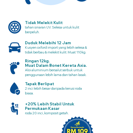
Tidak Melekit Kulit
tahan sinaran UV. Selesa untuk kulit
berpeluh.
Duduk Melebihi 12 Jam
Kusyen oxford import yang lebih selesa &
tidak berbau & melekit kulit. Muat 110kg.
Ringan 12kg.
Muat Dalam Bonet Kereta Axia.
Aloi aluminium bersalut serbuk untuk
penggunaan lebih lama dan tahan lasak.
Tapak Berlipat
2 inci lebih besar daripada kerusi roda
biasa.
+20% Lebih Stabil Untuk
Permukaan Kasar
roda 20 inci, komposit getah.