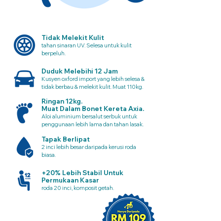
Tidak Melekit Kulit
tahan sinaran UV. Selesa untuk kulit
berpeluh.
Duduk Melebihi 12 Jam
Kusyen oxford import yang lebih selesa &
tidak berbau & melekit kulit. Muat 110kg.
Ringan 12kg.
Muat Dalam Bonet Kereta Axia.
Aloi aluminium bersalut serbuk untuk
penggunaan lebih lama dan tahan lasak.
Tapak Berlipat
2 inci lebih besar daripada kerusi roda
biasa.
+20% Lebih Stabil Untuk
Permukaan Kasar
roda 20 inci, komposit getah.