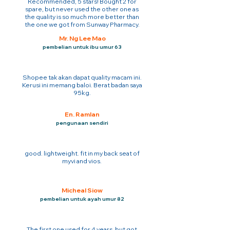
Recommended, 5 stars! Bought 2 for
spare, but never used the other one as
the quality is so much more better than
the one we got from Sunway Pharmacy.
Mr. Ng Lee Mao
pembelian untuk ibu umur 63
Shopee tak akan dapat quality macam ini.
Kerusi ini memang baloi. Berat badan saya
95kg.
En. Ramlan
pengunaan sendiri
good. lightweight. fit in my back seat of
myvi and vios.
Micheal Siow
pembelian untuk ayah umur 82
The first one used for 4 years. but got