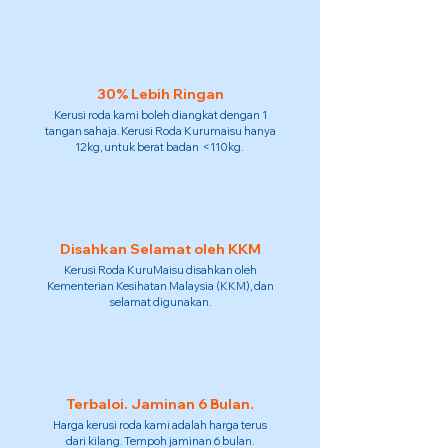
30% Lebih Ringan
Kerusi roda kami boleh diangkat dengan 1
tangan sahaja. Kerusi Roda Kurumaisu hanya
12kg, untuk berat badan <110kg.
Disahkan Selamat oleh KKM
Kerusi Roda KuruMaisu disahkan oleh
Kementerian Kesihatan Malaysia (KKM), dan
selamat digunakan.
Terbaloi. Jaminan 6 Bulan.
Harga kerusi roda kami adalah harga terus
dari kilang. Tempoh jaminan 6 bulan.