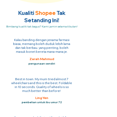
Kualiti
Shopee
Tak
Setanding Ini!
Bimbang kualiti tak bagus? Kami jamin selama 6 bulan!
Kalau banding dengan jenama farmasi
biasa, memang boleh duduk lebih lama
dan tak berbau. yang penting, boleh
masuk bonet kereta mana-mana je.
Zarah Mahmud
pengunaan sendiri
Best in town. My mum tried almost 7
wheelchairs and this is the best. Foldable
in 10 seconds. Quality of wheels is so
much better than before!
Ling Yen
pembelian untuk ibu umur 72