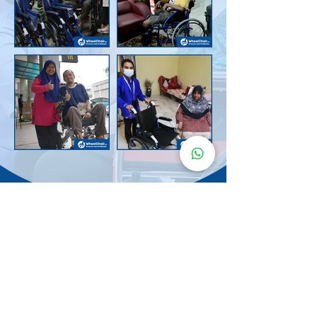
Senarai Lokasi
Kerusi Roda
KuruMaisu
Kami menyediakan kerusi roda KuruMaisu di kawasan
berikut untuk memudahkan urusan anda.
Kuala Lumpur
Bandar Tasik Selatan
Taman Melawati