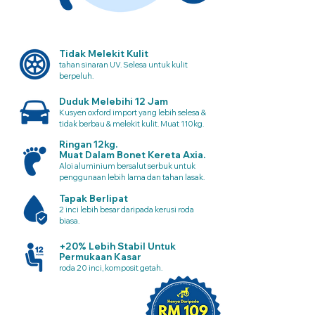
Tidak Melekit Kulit
tahan sinaran UV. Selesa untuk kulit
berpeluh.
Duduk Melebihi 12 Jam
Kusyen oxford import yang lebih selesa &
tidak berbau & melekit kulit. Muat 110kg.
Ringan 12kg.
Muat Dalam Bonet Kereta Axia.
Aloi aluminium bersalut serbuk untuk
penggunaan lebih lama dan tahan lasak.
Tapak Berlipat
2 inci lebih besar daripada kerusi roda
biasa.
+20% Lebih Stabil Untuk
Permukaan Kasar
roda 20 inci, komposit getah.