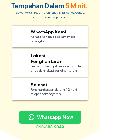
Tempahan Dalam
5 Minit.
Sewa kerusi roda KuruMaisu Mid Valley. Cepat,
mudah dan terpantas.
WhatsApp Kami
1
Kami akan balas dalam masa
tersingkat.
Lokasi
2
Penghantaran
Beritahu kami pilihan kerusi roda
anda dan lokasi penghantaran.
Selesai
3
Penghantaraan dalam 1-2 hari
selepas pembayaran.
Whatsapp Now
010-888 9849