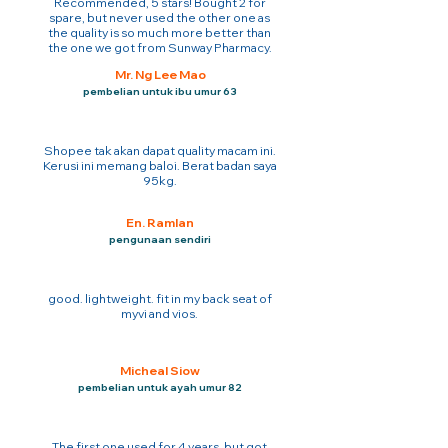
Recommended, 5 stars! Bought 2 for
spare, but never used the other one as
the quality is so much more better than
the one we got from Sunway Pharmacy.
Mr. Ng Lee Mao
pembelian untuk ibu umur 63
Shopee tak akan dapat quality macam ini.
Kerusi ini memang baloi. Berat badan saya
95kg.
En. Ramlan
pengunaan sendiri
good. lightweight. fit in my back seat of
myvi and vios.
Micheal Siow
pembelian untuk ayah umur 82
The first one used for 4 years. but got