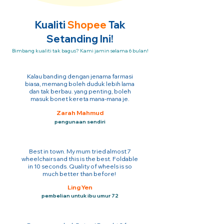
Kualiti
Shopee
Tak
Setanding Ini!
Bimbang kualiti tak bagus? Kami jamin selama 6 bulan!
Kalau banding dengan jenama farmasi
biasa, memang boleh duduk lebih lama
dan tak berbau. yang penting, boleh
masuk bonet kereta mana-mana je.
Zarah Mahmud
pengunaan sendiri
Best in town. My mum tried almost 7
wheelchairs and this is the best. Foldable
in 10 seconds. Quality of wheels is so
much better than before!
Ling Yen
pembelian untuk ibu umur 72