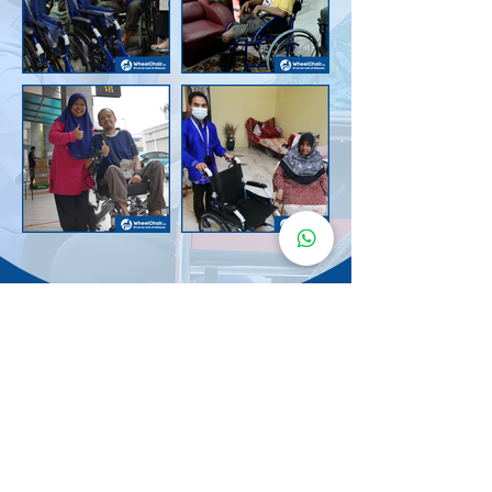
Senarai Lokasi
Kerusi Roda
KuruMaisu
Kami menyediakan kerusi roda KuruMaisu di kawasan
berikut untuk memudahkan urusan anda.
Kuala Lumpur
Bandar Tasik Selatan
Taman Melawati