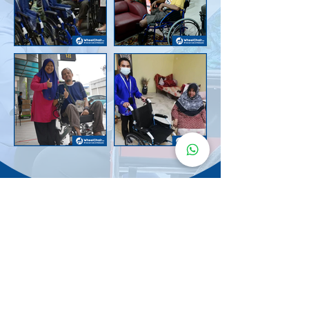
Senarai Lokasi
Kerusi Roda
KuruMaisu
Kami menyediakan kerusi roda KuruMaisu di kawasan
berikut untuk memudahkan urusan anda.
Kuala Lumpur
Bandar Tasik Selatan
Taman Melawati