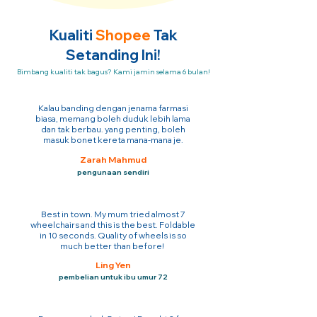
Kualiti
Shopee
Tak
Setanding Ini!
Bimbang kualiti tak bagus? Kami jamin selama 6 bulan!
Kalau banding dengan jenama farmasi
biasa, memang boleh duduk lebih lama
dan tak berbau. yang penting, boleh
masuk bonet kereta mana-mana je.
Zarah Mahmud
pengunaan sendiri
Best in town. My mum tried almost 7
wheelchairs and this is the best. Foldable
in 10 seconds. Quality of wheels is so
much better than before!
Ling Yen
pembelian untuk ibu umur 72