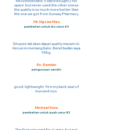
Recommended, 5 stars! Bought 2 for
spare, but never used the other one as
the quality is so much more better than
the one we got from Sunway Pharmacy.
Mr. Ng Lee Mao
pembelian untuk ibu umur 63
Shopee tak akan dapat quality macam ini.
Kerusi ini memang baloi. Berat badan saya
95kg.
En. Ramlan
pengunaan sendiri
good. lightweight. fit in my back seat of
myvi and vios.
Micheal Siow
pembelian untuk ayah umur 82
The first one used for 4 years. but got