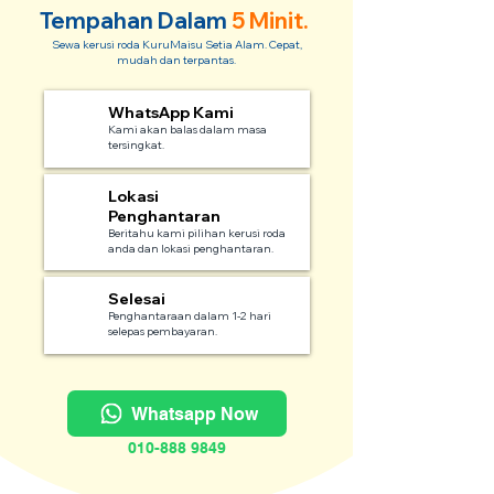
Tempahan Dalam
5 Minit.
Sewa kerusi roda KuruMaisu Setia Alam. Cepat,
mudah dan terpantas.
WhatsApp Kami
1
Kami akan balas dalam masa
tersingkat.
Lokasi
2
Penghantaran
Beritahu kami pilihan kerusi roda
anda dan lokasi penghantaran.
Selesai
3
Penghantaraan dalam 1-2 hari
selepas pembayaran.
Whatsapp Now
010-888 9849