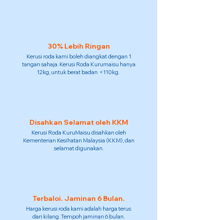
30% Lebih Ringan
Kerusi roda kami boleh diangkat dengan 1
tangan sahaja. Kerusi Roda Kurumaisu hanya
12kg, untuk berat badan <110kg.
Disahkan Selamat oleh KKM
Kerusi Roda KuruMaisu disahkan oleh
Kementerian Kesihatan Malaysia (KKM), dan
selamat digunakan.
Terbaloi. Jaminan 6 Bulan.
Harga kerusi roda kami adalah harga terus
dari kilang. Tempoh jaminan 6 bulan.