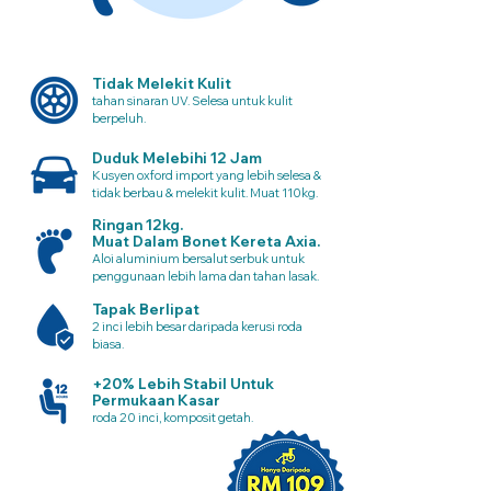
Tidak Melekit Kulit
tahan sinaran UV. Selesa untuk kulit
berpeluh.
Duduk Melebihi 12 Jam
Kusyen oxford import yang lebih selesa &
tidak berbau & melekit kulit. Muat 110kg.
Ringan 12kg.
Muat Dalam Bonet Kereta Axia.
Aloi aluminium bersalut serbuk untuk
penggunaan lebih lama dan tahan lasak.
Tapak Berlipat
2 inci lebih besar daripada kerusi roda
biasa.
+20% Lebih Stabil Untuk
Permukaan Kasar
roda 20 inci, komposit getah.