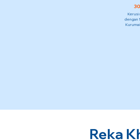
30
Kerusi
dengan 1
Kurumai
Reka K