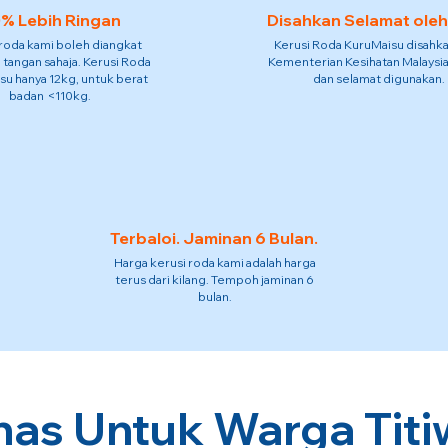
% Lebih Ringan
Disahkan Selamat ole
 roda kami boleh diangkat
Kerusi Roda KuruMaisu disahka
 tangan sahaja. Kerusi Roda
Kementerian Kesihatan Malaysia
su hanya 12kg, untuk berat
dan selamat digunakan.
badan <110kg.
Terbaloi. Jaminan 6 Bulan.
Harga kerusi roda kami adalah harga
terus dari kilang. Tempoh jaminan 6
bulan.
has Untuk Warga Titi