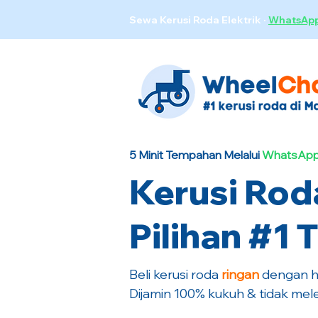
Sewa Kerusi Roda Elektrik
·
WhatsAp
5 Minit Tempahan Melalui
WhatsApp
Kerusi Rod
Pilihan #1 
Beli kerusi roda
ringan
dengan ha
Dijamin 100% kukuh & tidak mele