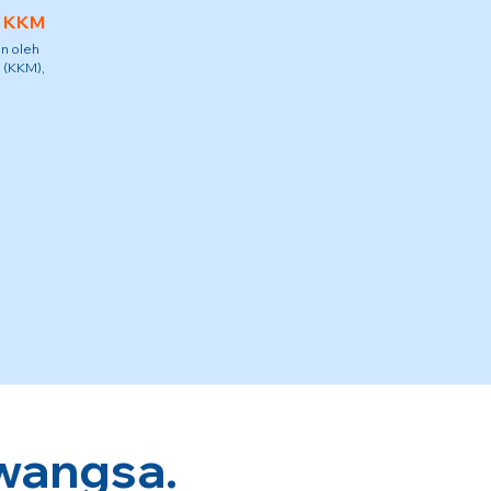
h KKM
n oleh
 (KKM),
wangsa.