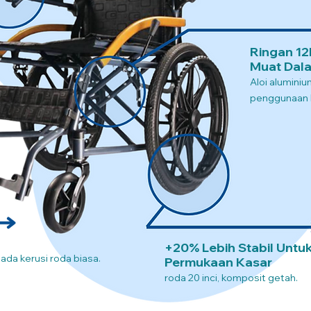
Ringan 12
Muat Dala
Aloi alumini
penggunaan l
+20% Lebih Stabil Untu
pada kerusi roda biasa.
Permukaan Kasar
roda 20 inci, komposit getah.