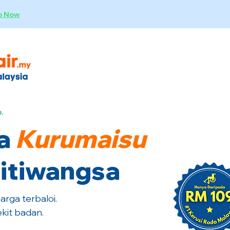
p Now
.
a
Kurumaisu
Titiwangsa
rga terbaloi.
kit badan.