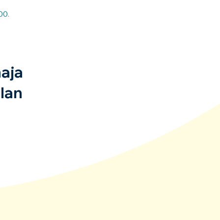
00.
aja
lan