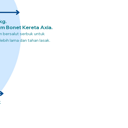
kg.
m Bonet Kereta Axia.
um bersalut serbuk untuk
ebih lama dan tahan lasak.
k