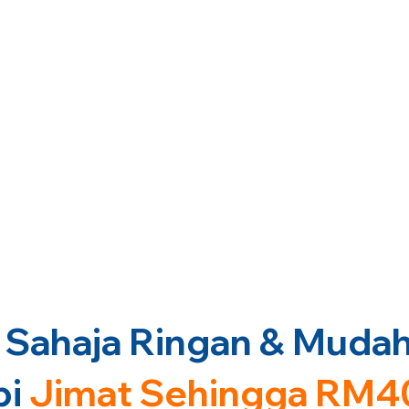
Sahaja Ringan & Mudah 
pi
Jimat Sehingga RM4