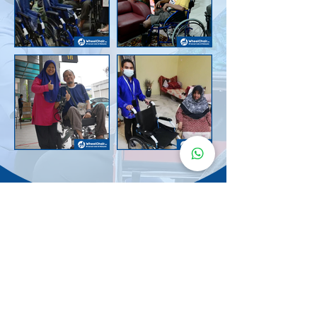
Senarai Lokasi
Kerusi Roda
KuruMaisu
Kami menyediakan kerusi roda KuruMaisu di kawasan
berikut untuk memudahkan urusan anda.
Kuala Lumpur
Bandar Tasik Selatan
Taman Melawati