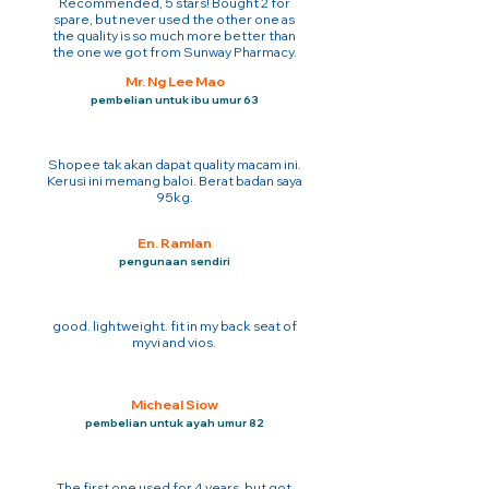
Recommended, 5 stars! Bought 2 for
spare, but never used the other one as
the quality is so much more better than
the one we got from Sunway Pharmacy.
Mr. Ng Lee Mao
pembelian untuk ibu umur 63
Shopee tak akan dapat quality macam ini.
Kerusi ini memang baloi. Berat badan saya
95kg.
En. Ramlan
pengunaan sendiri
good. lightweight. fit in my back seat of
myvi and vios.
Micheal Siow
pembelian untuk ayah umur 82
The first one used for 4 years. but got