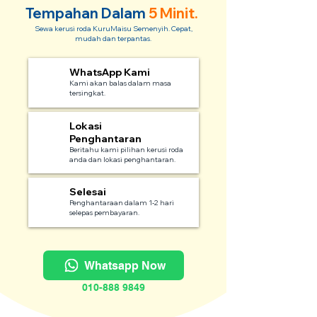
Tempahan Dalam
5 Minit.
Sewa kerusi roda KuruMaisu Semenyih. Cepat,
mudah dan terpantas.
WhatsApp Kami
1
Kami akan balas dalam masa
tersingkat.
Lokasi
2
Penghantaran
Beritahu kami pilihan kerusi roda
anda dan lokasi penghantaran.
Selesai
3
Penghantaraan dalam 1-2 hari
selepas pembayaran.
Whatsapp Now
010-888 9849