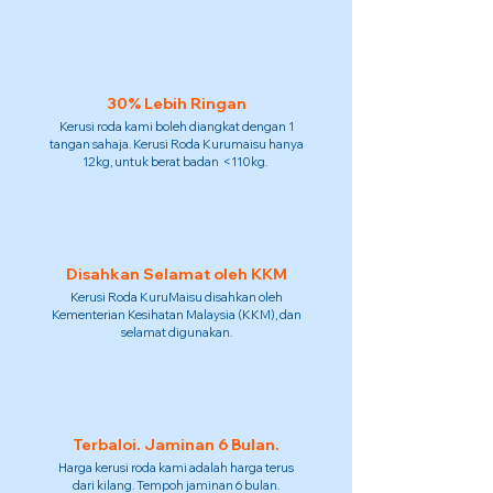
30% Lebih Ringan
Kerusi roda kami boleh diangkat dengan 1
tangan sahaja. Kerusi Roda Kurumaisu hanya
12kg, untuk berat badan <110kg.
Disahkan Selamat oleh KKM
Kerusi Roda KuruMaisu disahkan oleh
Kementerian Kesihatan Malaysia (KKM), dan
selamat digunakan.
Terbaloi. Jaminan 6 Bulan.
Harga kerusi roda kami adalah harga terus
dari kilang. Tempoh jaminan 6 bulan.