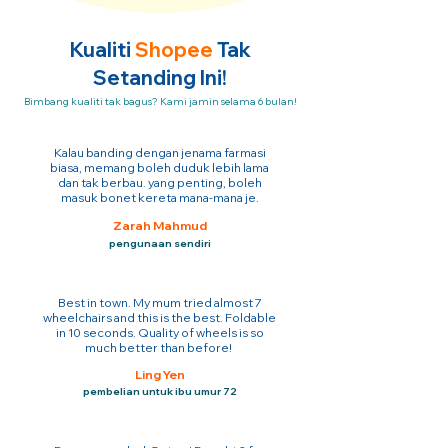
Kualiti
Shopee
Tak
Setanding Ini!
Bimbang kualiti tak bagus? Kami jamin selama 6 bulan!
Kalau banding dengan jenama farmasi
biasa, memang boleh duduk lebih lama
dan tak berbau. yang penting, boleh
masuk bonet kereta mana-mana je.
Zarah Mahmud
pengunaan sendiri
Best in town. My mum tried almost 7
wheelchairs and this is the best. Foldable
in 10 seconds. Quality of wheels is so
much better than before!
Ling Yen
pembelian untuk ibu umur 72