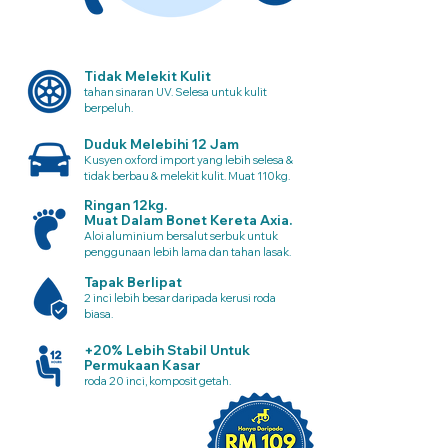
Tidak Melekit Kulit
tahan sinaran UV. Selesa untuk kulit
berpeluh.
Duduk Melebihi 12 Jam
Kusyen oxford import yang lebih selesa &
tidak berbau & melekit kulit. Muat 110kg.
Ringan 12kg.
Muat Dalam Bonet Kereta Axia.
Aloi aluminium bersalut serbuk untuk
penggunaan lebih lama dan tahan lasak.
Tapak Berlipat
2 inci lebih besar daripada kerusi roda
biasa.
+20% Lebih Stabil Untuk
Permukaan Kasar
roda 20 inci, komposit getah.