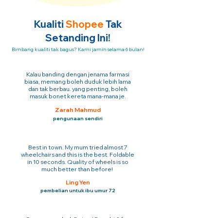
Kualiti
Shopee
Tak
Setanding Ini!
Bimbang kualiti tak bagus? Kami jamin selama 6 bulan!
Kalau banding dengan jenama farmasi
biasa, memang boleh duduk lebih lama
dan tak berbau. yang penting, boleh
masuk bonet kereta mana-mana je.
Zarah Mahmud
pengunaan sendiri
Best in town. My mum tried almost 7
wheelchairs and this is the best. Foldable
in 10 seconds. Quality of wheels is so
much better than before!
Ling Yen
pembelian untuk ibu umur 72