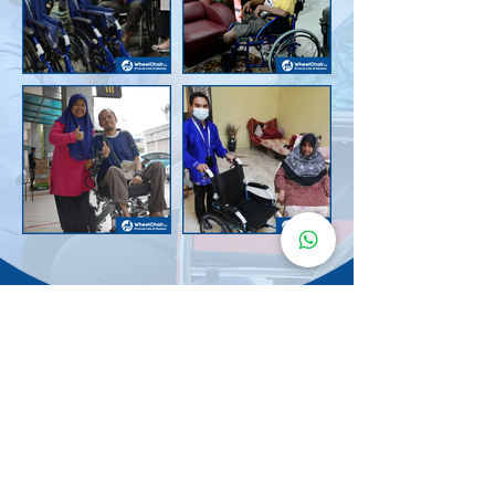
Senarai Lokasi
Kerusi Roda
KuruMaisu
Kami menyediakan kerusi roda KuruMaisu di kawasan
berikut untuk memudahkan urusan anda.
Kuala Lumpur
Bandar Tasik Selatan
Taman Melawati