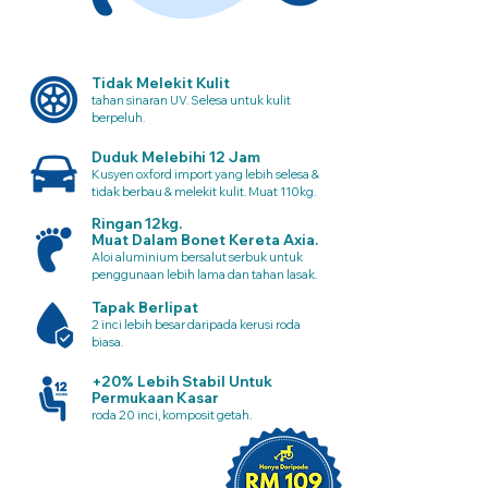
Tidak Melekit Kulit
tahan sinaran UV. Selesa untuk kulit
berpeluh.
Duduk Melebihi 12 Jam
Kusyen oxford import yang lebih selesa &
tidak berbau & melekit kulit. Muat 110kg.
Ringan 12kg.
Muat Dalam Bonet Kereta Axia.
Aloi aluminium bersalut serbuk untuk
penggunaan lebih lama dan tahan lasak.
Tapak Berlipat
2 inci lebih besar daripada kerusi roda
biasa.
+20% Lebih Stabil Untuk
Permukaan Kasar
roda 20 inci, komposit getah.