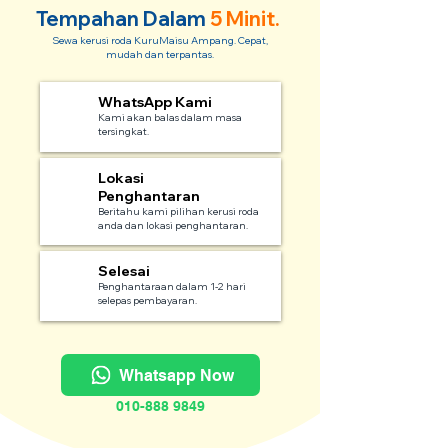
Tempahan Dalam
5 Minit.
Sewa kerusi roda KuruMaisu Ampang. Cepat,
mudah dan terpantas.
WhatsApp Kami
1
Kami akan balas dalam masa
tersingkat.
Lokasi
2
Penghantaran
Beritahu kami pilihan kerusi roda
anda dan lokasi penghantaran.
Selesai
3
Penghantaraan dalam 1-2 hari
selepas pembayaran.
Whatsapp Now
010-888 9849