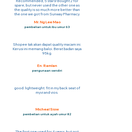
Recommended, 5 stars! Bought 2 for
spare, but never used the other one as
the quality is so much more better than
the one we got from Sunway Pharmacy.
Mr. Ng Lee Mao
pembelian untuk ibu umur 63
Shopee tak akan dapat quality macam ini.
Kerusi ini memang baloi. Berat badan saya
95kg.
En. Ramlan
pengunaan sendiri
good. lightweight. fit in my back seat of
myvi and vios.
Micheal Siow
pembelian untuk ayah umur 82
The first one used for 4 years. but got