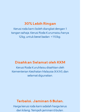
30% Lebih Ringan
Kerusi roda kami boleh diangkat dengan 1
tangan sahaja. Kerusi Roda Kurumaisu hanya
12kg, untuk berat badan <110kg.
Disahkan Selamat oleh KKM
Kerusi Roda KuruMaisu disahkan oleh
Kementerian Kesihatan Malaysia (KKM), dan
selamat digunakan.
Terbaloi. Jaminan 6 Bulan.
Harga kerusi roda kami adalah harga terus
dari kilang. Tempoh jaminan 6 bulan.