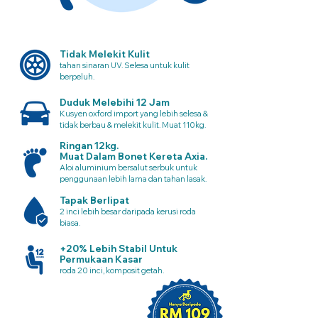
Tidak Melekit Kulit
tahan sinaran UV. Selesa untuk kulit
berpeluh.
Duduk Melebihi 12 Jam
Kusyen oxford import yang lebih selesa &
tidak berbau & melekit kulit. Muat 110kg.
Ringan 12kg.
Muat Dalam Bonet Kereta Axia.
Aloi aluminium bersalut serbuk untuk
penggunaan lebih lama dan tahan lasak.
Tapak Berlipat
2 inci lebih besar daripada kerusi roda
biasa.
+20% Lebih Stabil Untuk
Permukaan Kasar
roda 20 inci, komposit getah.