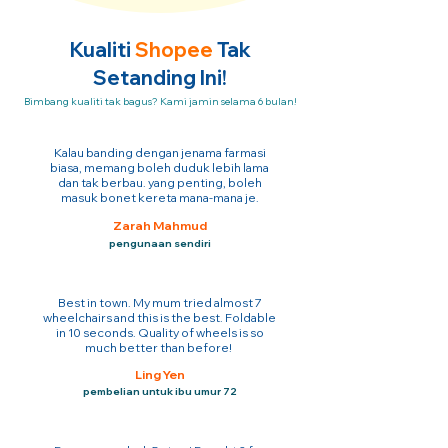
Kualiti
Shopee
Tak
Setanding Ini!
Bimbang kualiti tak bagus? Kami jamin selama 6 bulan!
Kalau banding dengan jenama farmasi
biasa, memang boleh duduk lebih lama
dan tak berbau. yang penting, boleh
masuk bonet kereta mana-mana je.
Zarah Mahmud
pengunaan sendiri
Best in town. My mum tried almost 7
wheelchairs and this is the best. Foldable
in 10 seconds. Quality of wheels is so
much better than before!
Ling Yen
pembelian untuk ibu umur 72