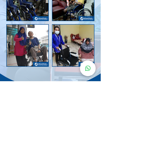
Senarai Lokasi
Kerusi Roda
KuruMaisu
Kami menyediakan kerusi roda KuruMaisu di kawasan
berikut untuk memudahkan urusan anda.
Kuala Lumpur
Bandar Tasik Selatan
Taman Melawati