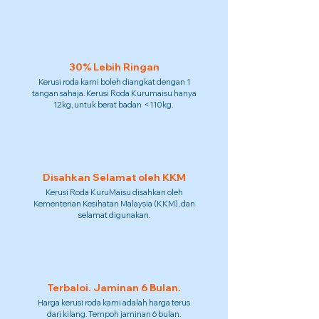
30% Lebih Ringan
Kerusi roda kami boleh diangkat dengan 1
tangan sahaja. Kerusi Roda Kurumaisu hanya
12kg, untuk berat badan <110kg.
Disahkan Selamat oleh KKM
Kerusi Roda KuruMaisu disahkan oleh
Kementerian Kesihatan Malaysia (KKM), dan
selamat digunakan.
Terbaloi. Jaminan 6 Bulan.
Harga kerusi roda kami adalah harga terus
dari kilang. Tempoh jaminan 6 bulan.