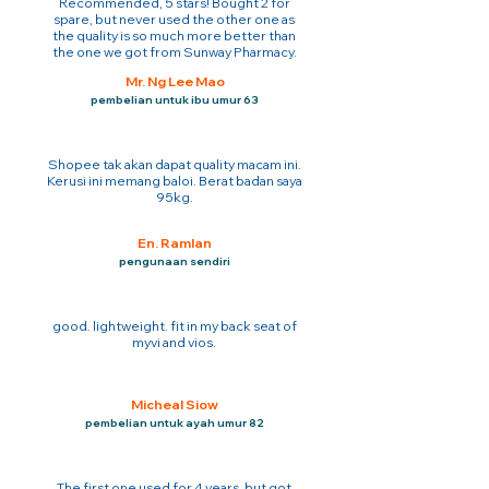
Recommended, 5 stars! Bought 2 for
spare, but never used the other one as
the quality is so much more better than
the one we got from Sunway Pharmacy.
Mr. Ng Lee Mao
pembelian untuk ibu umur 63
Shopee tak akan dapat quality macam ini.
Kerusi ini memang baloi. Berat badan saya
95kg.
En. Ramlan
pengunaan sendiri
good. lightweight. fit in my back seat of
myvi and vios.
Micheal Siow
pembelian untuk ayah umur 82
The first one used for 4 years. but got