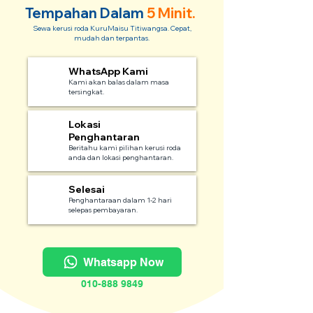
Tempahan Dalam
5 Minit.
Sewa kerusi roda KuruMaisu Titiwangsa. Cepat,
mudah dan terpantas.
WhatsApp Kami
1
Kami akan balas dalam masa
tersingkat.
Lokasi
2
Penghantaran
Beritahu kami pilihan kerusi roda
anda dan lokasi penghantaran.
Selesai
3
Penghantaraan dalam 1-2 hari
selepas pembayaran.
Whatsapp Now
010-888 9849