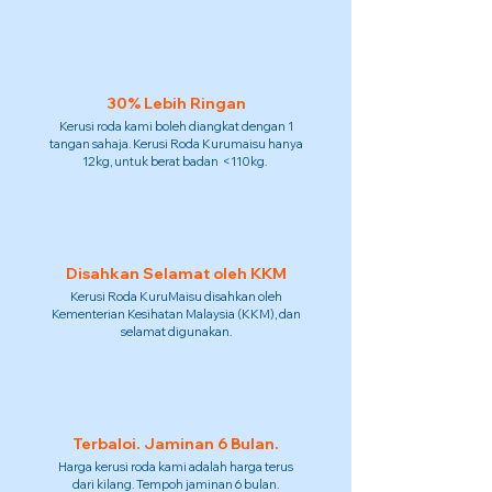
30% Lebih Ringan
Kerusi roda kami boleh diangkat dengan 1
tangan sahaja. Kerusi Roda Kurumaisu hanya
12kg, untuk berat badan <110kg.
Disahkan Selamat oleh KKM
Kerusi Roda KuruMaisu disahkan oleh
Kementerian Kesihatan Malaysia (KKM), dan
selamat digunakan.
Terbaloi. Jaminan 6 Bulan.
Harga kerusi roda kami adalah harga terus
dari kilang. Tempoh jaminan 6 bulan.