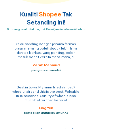
Kualiti
Shopee
Tak
Setanding Ini!
Bimbang kualiti tak bagus? Kami jamin selama 6 bulan!
Kalau banding dengan jenama farmasi
biasa, memang boleh duduk lebih lama
dan tak berbau. yang penting, boleh
masuk bonet kereta mana-mana je.
Zarah Mahmud
pengunaan sendiri
Best in town. My mum tried almost 7
wheelchairs and this is the best. Foldable
in 10 seconds. Quality of wheels is so
much better than before!
Ling Yen
pembelian untuk ibu umur 72