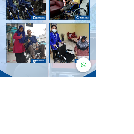
Senarai Lokasi
Kerusi Roda
KuruMaisu
Kami menyediakan kerusi roda KuruMaisu di kawasan
berikut untuk memudahkan urusan anda.
Kuala Lumpur
Bandar Tasik Selatan
Taman Melawati