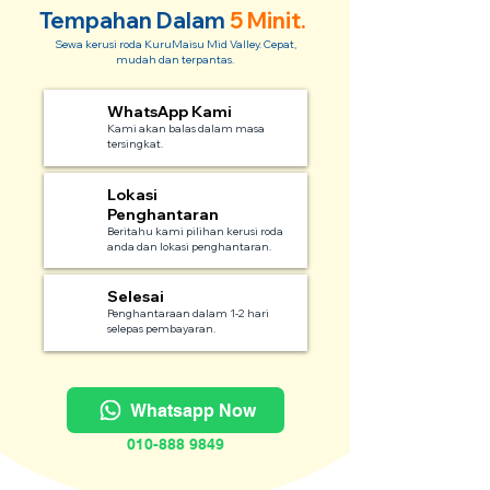
Tempahan Dalam
5 Minit.
Sewa kerusi roda KuruMaisu Mid Valley. Cepat,
mudah dan terpantas.
WhatsApp Kami
1
Kami akan balas dalam masa
tersingkat.
Lokasi
2
Penghantaran
Beritahu kami pilihan kerusi roda
anda dan lokasi penghantaran.
Selesai
3
Penghantaraan dalam 1-2 hari
selepas pembayaran.
Whatsapp Now
010-888 9849