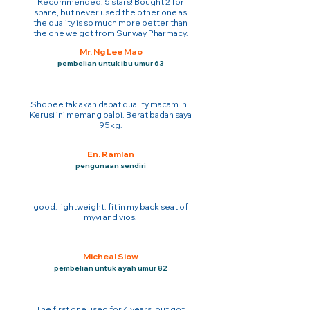
Recommended, 5 stars! Bought 2 for
spare, but never used the other one as
the quality is so much more better than
the one we got from Sunway Pharmacy.
Mr. Ng Lee Mao
pembelian untuk ibu umur 63
Shopee tak akan dapat quality macam ini.
Kerusi ini memang baloi. Berat badan saya
95kg.
En. Ramlan
pengunaan sendiri
good. lightweight. fit in my back seat of
myvi and vios.
Micheal Siow
pembelian untuk ayah umur 82
The first one used for 4 years. but got