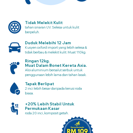
Tidak Melekit Kulit
tahan sinaran UV. Selesa untuk kulit
berpeluh.
Duduk Melebihi 12 Jam
Kusyen oxford import yang lebih selesa &
tidak berbau & melekit kulit. Muat 110kg.
Ringan 12kg.
Muat Dalam Bonet Kereta Axia.
Aloi aluminium bersalut serbuk untuk
penggunaan lebih lama dan tahan lasak.
Tapak Berlipat
2 inci lebih besar daripada kerusi roda
biasa.
+20% Lebih Stabil Untuk
Permukaan Kasar
roda 20 inci, komposit getah.