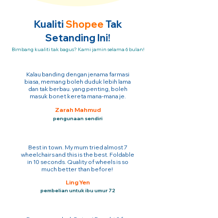
Kualiti
Shopee
Tak
Setanding Ini!
Bimbang kualiti tak bagus? Kami jamin selama 6 bulan!
Kalau banding dengan jenama farmasi
biasa, memang boleh duduk lebih lama
dan tak berbau. yang penting, boleh
masuk bonet kereta mana-mana je.
Zarah Mahmud
pengunaan sendiri
Best in town. My mum tried almost 7
wheelchairs and this is the best. Foldable
in 10 seconds. Quality of wheels is so
much better than before!
Ling Yen
pembelian untuk ibu umur 72