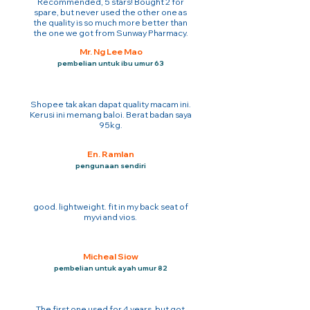
Recommended, 5 stars! Bought 2 for
spare, but never used the other one as
the quality is so much more better than
the one we got from Sunway Pharmacy.
Mr. Ng Lee Mao
pembelian untuk ibu umur 63
Shopee tak akan dapat quality macam ini.
Kerusi ini memang baloi. Berat badan saya
95kg.
En. Ramlan
pengunaan sendiri
good. lightweight. fit in my back seat of
myvi and vios.
Micheal Siow
pembelian untuk ayah umur 82
The first one used for 4 years. but got