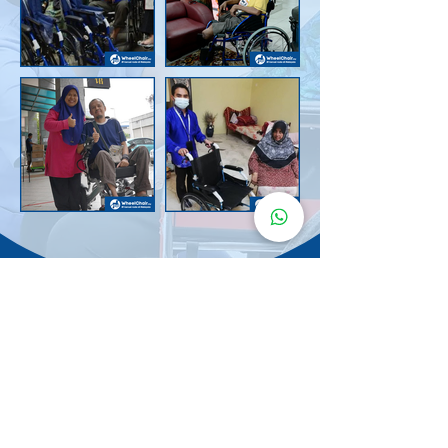
Senarai Lokasi
Kerusi Roda
KuruMaisu
Kami menyediakan kerusi roda KuruMaisu di kawasan
berikut untuk memudahkan urusan anda.
Kuala Lumpur
Bandar Tasik Selatan
Taman Melawati