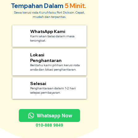
Tempahan Dalam
5 Minit.
Sewa kerusi roda KuruMaisu Port Dickson. Cepat,
mudah dan terpantas.
WhatsApp Kami
1
Kami akan balas dalam masa
tersingkat.
Lokasi
2
Penghantaran
Beritahu kami pilihan kerusi roda
anda dan lokasi penghantaran.
Selesai
3
Penghantaraan dalam 1-2 hari
selepas pembayaran.
Whatsapp Now
010-888 9849