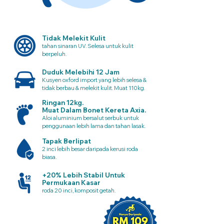
Tidak Melekit Kulit
tahan sinaran UV. Selesa untuk kulit
berpeluh.
Duduk Melebihi 12 Jam
Kusyen oxford import yang lebih selesa &
tidak berbau & melekit kulit. Muat 110kg.
Ringan 12kg.
Muat Dalam Bonet Kereta Axia.
Aloi aluminium bersalut serbuk untuk
penggunaan lebih lama dan tahan lasak.
Tapak Berlipat
2 inci lebih besar daripada kerusi roda
biasa.
+20% Lebih Stabil Untuk
Permukaan Kasar
roda 20 inci, komposit getah.