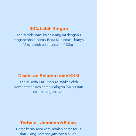
30% Lebih Ringan
Kerusi roda kami boleh diangkat dengan 1
tangan sahaja. Kerusi Roda Kurumaisu hanya
12kg, untuk berat badan <110kg.
Disahkan Selamat oleh KKM
Kerusi Roda KuruMaisu disahkan oleh
Kementerian Kesihatan Malaysia (KKM), dan
selamat digunakan.
Terbaloi. Jaminan 6 Bulan.
Harga kerusi roda kami adalah harga terus
dari kilang. Tempoh jaminan 6 bulan.