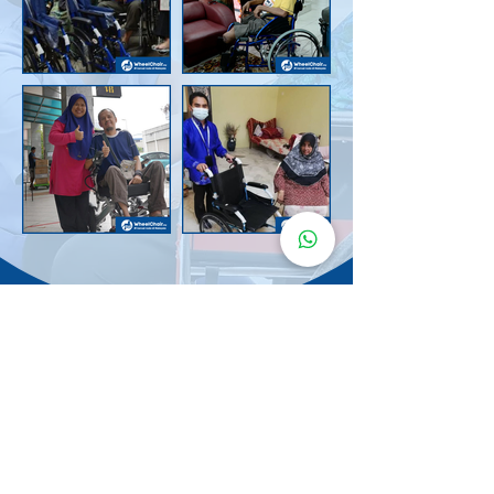
Senarai Lokasi
Kerusi Roda
KuruMaisu
Kami menyediakan kerusi roda KuruMaisu di kawasan
berikut untuk memudahkan urusan anda.
Kuala Lumpur
Bandar Tasik Selatan
Taman Melawati