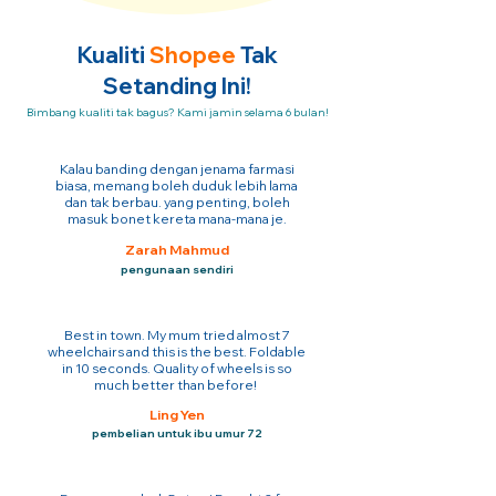
Kualiti
Shopee
Tak
Setanding Ini!
Bimbang kualiti tak bagus? Kami jamin selama 6 bulan!
Kalau banding dengan jenama farmasi
biasa, memang boleh duduk lebih lama
dan tak berbau. yang penting, boleh
masuk bonet kereta mana-mana je.
Zarah Mahmud
pengunaan sendiri
Best in town. My mum tried almost 7
wheelchairs and this is the best. Foldable
in 10 seconds. Quality of wheels is so
much better than before!
Ling Yen
pembelian untuk ibu umur 72