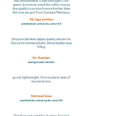
Recommended, 5 stars! Bought 2 for
spare, but never used the other one as
the quality is so much more better than
the one we got from Sunway Pharmacy.
Mr. Ng Lee Mao
pembelian untuk ibu umur 63
Shopee tak akan dapat quality macam ini.
Kerusi ini memang baloi. Berat badan saya
95kg.
En. Ramlan
pengunaan sendiri
good. lightweight. fit in my back seat of
myvi and vios.
Micheal Siow
pembelian untuk ayah umur 82
The first one used for 4 years. but got