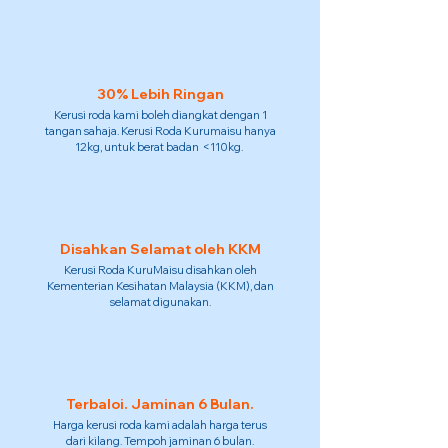
30% Lebih Ringan
Kerusi roda kami boleh diangkat dengan 1
tangan sahaja. Kerusi Roda Kurumaisu hanya
12kg, untuk berat badan <110kg.
Disahkan Selamat oleh KKM
Kerusi Roda KuruMaisu disahkan oleh
Kementerian Kesihatan Malaysia (KKM), dan
selamat digunakan.
Terbaloi. Jaminan 6 Bulan.
Harga kerusi roda kami adalah harga terus
dari kilang. Tempoh jaminan 6 bulan.