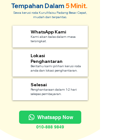
Tempahan Dalam
5 Minit.
Sewa kerusi roda KuruMaisu Padang Besar. Cepat,
mudah dan terpantas.
WhatsApp Kami
1
Kami akan balas dalam masa
tersingkat.
Lokasi
2
Penghantaran
Beritahu kami pilihan kerusi roda
anda dan lokasi penghantaran.
Selesai
3
Penghantaraan dalam 1-2 hari
selepas pembayaran.
Whatsapp Now
010-888 9849