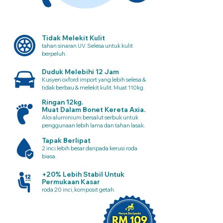
Tidak Melekit Kulit
tahan sinaran UV. Selesa untuk kulit
berpeluh.
Duduk Melebihi 12 Jam
Kusyen oxford import yang lebih selesa &
tidak berbau & melekit kulit. Muat 110kg.
Ringan 12kg.
Muat Dalam Bonet Kereta Axia.
Aloi aluminium bersalut serbuk untuk
penggunaan lebih lama dan tahan lasak.
Tapak Berlipat
2 inci lebih besar daripada kerusi roda
biasa.
+20% Lebih Stabil Untuk
Permukaan Kasar
roda 20 inci, komposit getah.