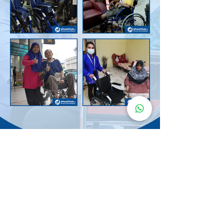
Senarai Lokasi
Kerusi Roda
KuruMaisu
Kami menyediakan kerusi roda KuruMaisu di kawasan
berikut untuk memudahkan urusan anda.
Kuala Lumpur
Bandar Tasik Selatan
Taman Melawati