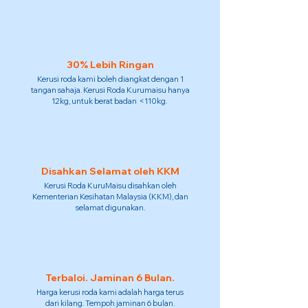
30% Lebih Ringan
Kerusi roda kami boleh diangkat dengan 1
tangan sahaja. Kerusi Roda Kurumaisu hanya
12kg, untuk berat badan <110kg.
Disahkan Selamat oleh KKM
Kerusi Roda KuruMaisu disahkan oleh
Kementerian Kesihatan Malaysia (KKM), dan
selamat digunakan.
Terbaloi. Jaminan 6 Bulan.
Harga kerusi roda kami adalah harga terus
dari kilang. Tempoh jaminan 6 bulan.