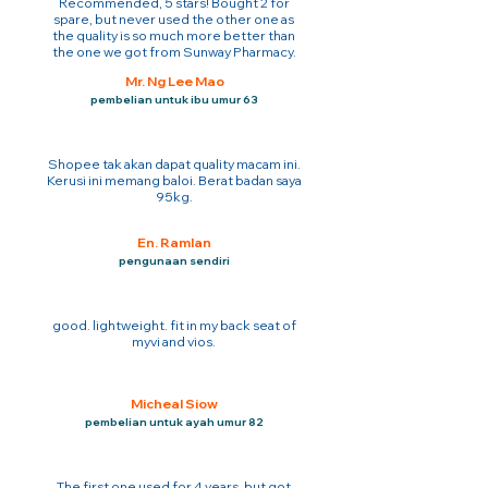
Recommended, 5 stars! Bought 2 for
spare, but never used the other one as
the quality is so much more better than
the one we got from Sunway Pharmacy.
Mr. Ng Lee Mao
pembelian untuk ibu umur 63
Shopee tak akan dapat quality macam ini.
Kerusi ini memang baloi. Berat badan saya
95kg.
En. Ramlan
pengunaan sendiri
good. lightweight. fit in my back seat of
myvi and vios.
Micheal Siow
pembelian untuk ayah umur 82
The first one used for 4 years. but got