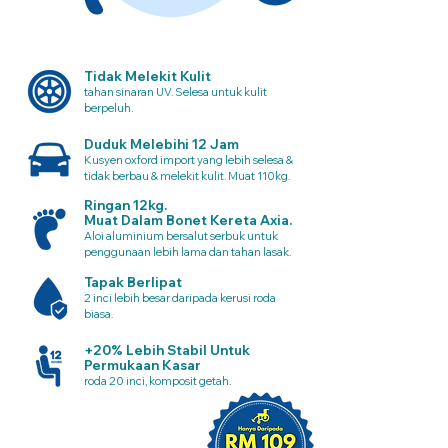
Tidak Melekit Kulit
tahan sinaran UV. Selesa untuk kulit
berpeluh.
Duduk Melebihi 12 Jam
Kusyen oxford import yang lebih selesa &
tidak berbau & melekit kulit. Muat 110kg.
Ringan 12kg.
Muat Dalam Bonet Kereta Axia.
Aloi aluminium bersalut serbuk untuk
penggunaan lebih lama dan tahan lasak.
Tapak Berlipat
2 inci lebih besar daripada kerusi roda
biasa.
+20% Lebih Stabil Untuk
Permukaan Kasar
roda 20 inci, komposit getah.