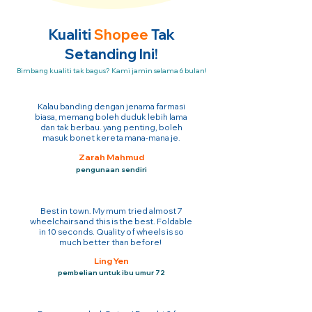
Kualiti
Shopee
Tak
Setanding Ini!
Bimbang kualiti tak bagus? Kami jamin selama 6 bulan!
Kalau banding dengan jenama farmasi
biasa, memang boleh duduk lebih lama
dan tak berbau. yang penting, boleh
masuk bonet kereta mana-mana je.
Zarah Mahmud
pengunaan sendiri
Best in town. My mum tried almost 7
wheelchairs and this is the best. Foldable
in 10 seconds. Quality of wheels is so
much better than before!
Ling Yen
pembelian untuk ibu umur 72