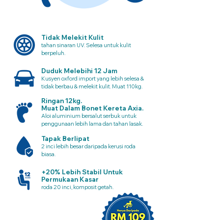
Tidak Melekit Kulit
tahan sinaran UV. Selesa untuk kulit
berpeluh.
Duduk Melebihi 12 Jam
Kusyen oxford import yang lebih selesa &
tidak berbau & melekit kulit. Muat 110kg.
Ringan 12kg.
Muat Dalam Bonet Kereta Axia.
Aloi aluminium bersalut serbuk untuk
penggunaan lebih lama dan tahan lasak.
Tapak Berlipat
2 inci lebih besar daripada kerusi roda
biasa.
+20% Lebih Stabil Untuk
Permukaan Kasar
roda 20 inci, komposit getah.