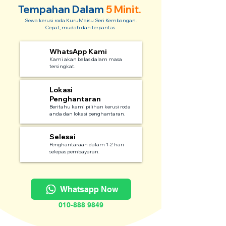
Tempahan Dalam
5 Minit.
Sewa kerusi roda KuruMaisu Seri Kembangan.
Cepat, mudah dan terpantas.
WhatsApp Kami
1
Kami akan balas dalam masa
tersingkat.
Lokasi
2
Penghantaran
Beritahu kami pilihan kerusi roda
anda dan lokasi penghantaran.
Selesai
3
Penghantaraan dalam 1-2 hari
selepas pembayaran.
Whatsapp Now
010-888 9849