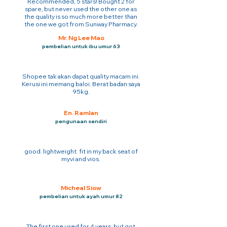
Recommended, 5 stars! Bought 2 for
spare, but never used the other one as
the quality is so much more better than
the one we got from Sunway Pharmacy.
Mr. Ng Lee Mao
pembelian untuk ibu umur 63
Shopee tak akan dapat quality macam ini.
Kerusi ini memang baloi. Berat badan saya
95kg.
En. Ramlan
pengunaan sendiri
good. lightweight. fit in my back seat of
myvi and vios.
Micheal Siow
pembelian untuk ayah umur 82
The first one used for 4 years. but got