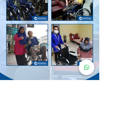
Senarai Lokasi
Kerusi Roda
KuruMaisu
Kami menyediakan kerusi roda KuruMaisu di kawasan
berikut untuk memudahkan urusan anda.
Kuala Lumpur
Bandar Tasik Selatan
Taman Melawati