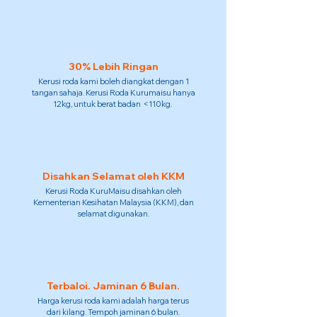
30% Lebih Ringan
Kerusi roda kami boleh diangkat dengan 1
tangan sahaja. Kerusi Roda Kurumaisu hanya
12kg, untuk berat badan <110kg.
Disahkan Selamat oleh KKM
Kerusi Roda KuruMaisu disahkan oleh
Kementerian Kesihatan Malaysia (KKM), dan
selamat digunakan.
Terbaloi. Jaminan 6 Bulan.
Harga kerusi roda kami adalah harga terus
dari kilang. Tempoh jaminan 6 bulan.