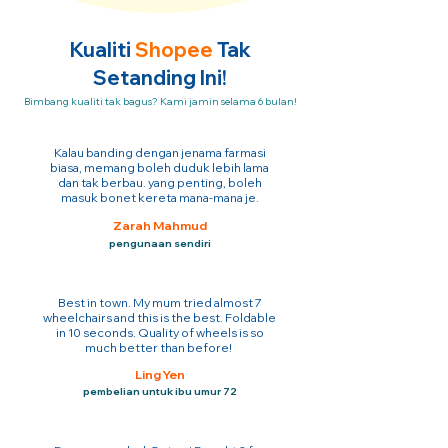
Kualiti
Shopee
Tak
Setanding Ini!
Bimbang kualiti tak bagus? Kami jamin selama 6 bulan!
Kalau banding dengan jenama farmasi
biasa, memang boleh duduk lebih lama
dan tak berbau. yang penting, boleh
masuk bonet kereta mana-mana je.
Zarah Mahmud
pengunaan sendiri
Best in town. My mum tried almost 7
wheelchairs and this is the best. Foldable
in 10 seconds. Quality of wheels is so
much better than before!
Ling Yen
pembelian untuk ibu umur 72