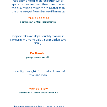
Recommended, 5 stars! Bought 2 for
spare, but never used the other one as
the quality is so much more better than
the one we got from Sunway Pharmacy.
Mr. Ng Lee Mao
pembelian untuk ibu umur 63
Shopee tak akan dapat quality macam ini.
Kerusi ini memang baloi. Berat badan saya
95kg.
En. Ramlan
pengunaan sendiri
good. lightweight. fit in my back seat of
myvi and vios.
Micheal Siow
pembelian untuk ayah umur 82
The first one used for 4 years. but got