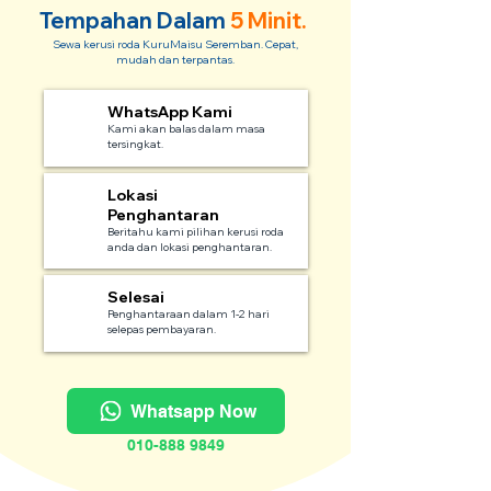
Tempahan Dalam
5 Minit.
Sewa kerusi roda KuruMaisu Seremban. Cepat,
mudah dan terpantas.
WhatsApp Kami
1
Kami akan balas dalam masa
tersingkat.
Lokasi
2
Penghantaran
Beritahu kami pilihan kerusi roda
anda dan lokasi penghantaran.
Selesai
3
Penghantaraan dalam 1-2 hari
selepas pembayaran.
Whatsapp Now
010-888 9849