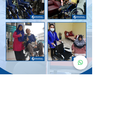
Senarai Lokasi
Kerusi Roda
KuruMaisu
Kami menyediakan kerusi roda KuruMaisu di kawasan
berikut untuk memudahkan urusan anda.
Kuala Lumpur
Bandar Tasik Selatan
Taman Melawati