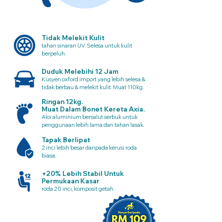
Tidak Melekit Kulit
tahan sinaran UV. Selesa untuk kulit
berpeluh.
Duduk Melebihi 12 Jam
Kusyen oxford import yang lebih selesa &
tidak berbau & melekit kulit. Muat 110kg.
Ringan 12kg.
Muat Dalam Bonet Kereta Axia.
Aloi aluminium bersalut serbuk untuk
penggunaan lebih lama dan tahan lasak.
Tapak Berlipat
2 inci lebih besar daripada kerusi roda
biasa.
+20% Lebih Stabil Untuk
Permukaan Kasar
roda 20 inci, komposit getah.