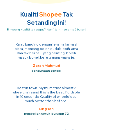
Kualiti
Shopee
Tak
Setanding Ini!
Bimbang kualiti tak bagus? Kami jamin selama 6 bulan!
Kalau banding dengan jenama farmasi
biasa, memang boleh duduk lebih lama
dan tak berbau. yang penting, boleh
masuk bonet kereta mana-mana je.
Zarah Mahmud
pengunaan sendiri
Best in town. My mum tried almost 7
wheelchairs and this is the best. Foldable
in 10 seconds. Quality of wheels is so
much better than before!
Ling Yen
pembelian untuk ibu umur 72