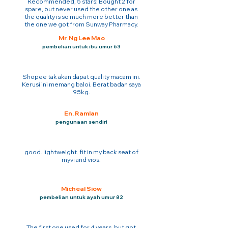
Recommended, 5 stars! Bought 2 for
spare, but never used the other one as
the quality is so much more better than
the one we got from Sunway Pharmacy.
Mr. Ng Lee Mao
pembelian untuk ibu umur 63
Shopee tak akan dapat quality macam ini.
Kerusi ini memang baloi. Berat badan saya
95kg.
En. Ramlan
pengunaan sendiri
good. lightweight. fit in my back seat of
myvi and vios.
Micheal Siow
pembelian untuk ayah umur 82
The first one used for 4 years. but got