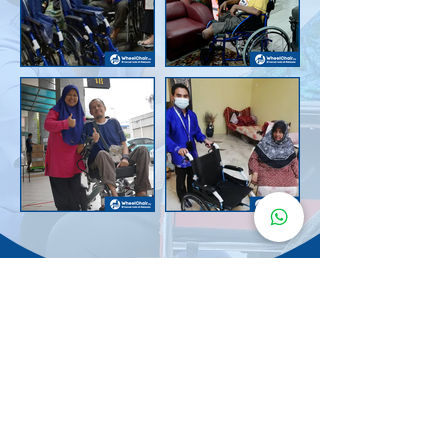
Senarai Lokasi
Kerusi Roda
KuruMaisu
Kami menyediakan kerusi roda KuruMaisu di kawasan
berikut untuk memudahkan urusan anda.
Kuala Lumpur
Bandar Tasik Selatan
Taman Melawati