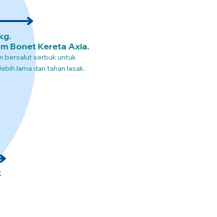
kg.
m Bonet Kereta Axia.
um bersalut serbuk untuk
ebih lama dan tahan lasak.
k