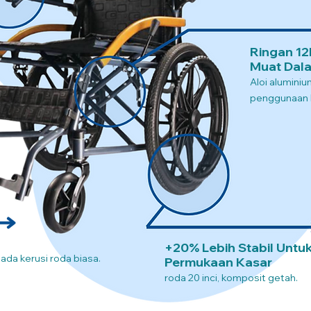
Ringan 12
Muat Dala
Aloi alumini
penggunaan l
+20% Lebih Stabil Untu
pada kerusi roda biasa.
Permukaan Kasar
roda 20 inci, komposit getah.