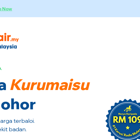
p Now
.
a
Kurumaisu
Johor
rga terbaloi.
kit badan.