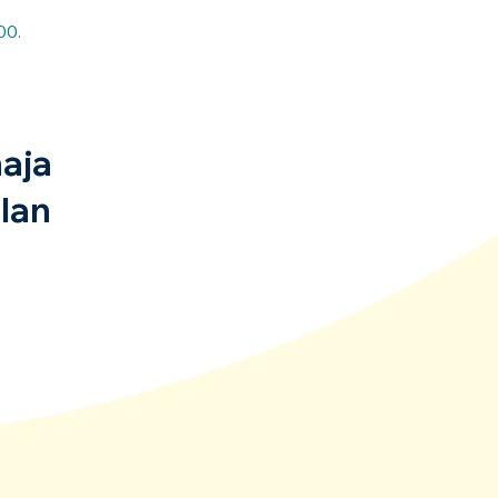
00.
aja
lan