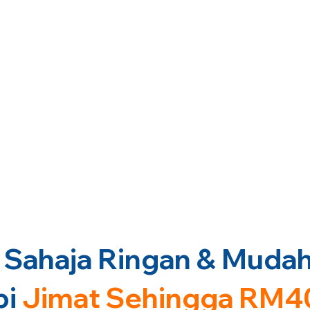
Sahaja Ringan & Mudah 
pi
Jimat Sehingga RM4