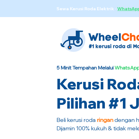
Sewa Kerusi Roda Elektrik
·
WhatsAp
5 Minit Tempahan Melalui
WhatsApp
Kerusi Rod
Pilihan #1 
Beli kerusi roda
ringan
dengan ha
Dijamin 100% kukuh & tidak mele