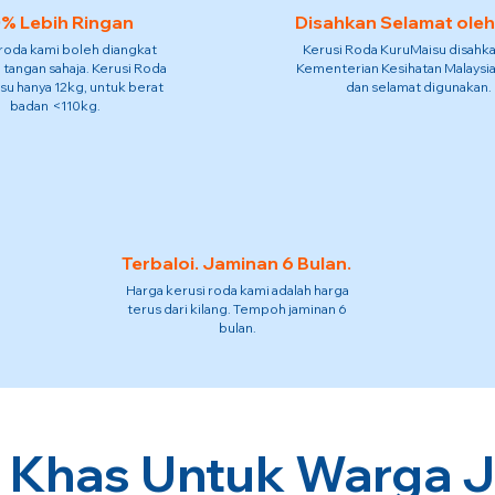
% Lebih Ringan
Disahkan Selamat ole
 roda kami boleh diangkat
Kerusi Roda KuruMaisu disahka
 tangan sahaja. Kerusi Roda
Kementerian Kesihatan Malaysia
su hanya 12kg, untuk berat
dan selamat digunakan.
badan <110kg.
Terbaloi. Jaminan 6 Bulan.
Harga kerusi roda kami adalah harga
terus dari kilang. Tempoh jaminan 6
bulan.
 Khas Untuk Warga J