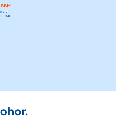
h KKM
n oleh
 (KKM),
ohor.