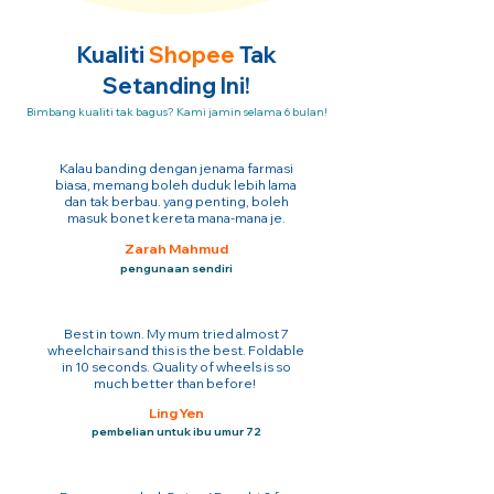
Kualiti
Shopee
Tak
Setanding Ini!
Bimbang kualiti tak bagus? Kami jamin selama 6 bulan!
Kalau banding dengan jenama farmasi
biasa, memang boleh duduk lebih lama
dan tak berbau. yang penting, boleh
masuk bonet kereta mana-mana je.
Zarah Mahmud
pengunaan sendiri
Best in town. My mum tried almost 7
wheelchairs and this is the best. Foldable
in 10 seconds. Quality of wheels is so
much better than before!
Ling Yen
pembelian untuk ibu umur 72