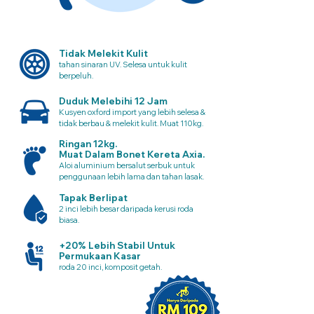
Tidak Melekit Kulit
tahan sinaran UV. Selesa untuk kulit
berpeluh.
Duduk Melebihi 12 Jam
Kusyen oxford import yang lebih selesa &
tidak berbau & melekit kulit. Muat 110kg.
Ringan 12kg.
Muat Dalam Bonet Kereta Axia.
Aloi aluminium bersalut serbuk untuk
penggunaan lebih lama dan tahan lasak.
Tapak Berlipat
2 inci lebih besar daripada kerusi roda
biasa.
+20% Lebih Stabil Untuk
Permukaan Kasar
roda 20 inci, komposit getah.