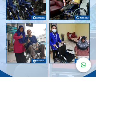
Senarai Lokasi
Kerusi Roda
KuruMaisu
Kami menyediakan kerusi roda KuruMaisu di kawasan
berikut untuk memudahkan urusan anda.
Kuala Lumpur
Bandar Tasik Selatan
Taman Melawati