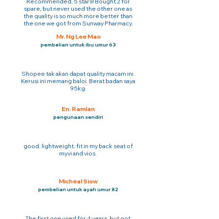
Recommended, 5 stars! Bought 2 for
spare, but never used the other one as
the quality is so much more better than
the one we got from Sunway Pharmacy.
Mr. Ng Lee Mao
pembelian untuk ibu umur 63
Shopee tak akan dapat quality macam ini.
Kerusi ini memang baloi. Berat badan saya
95kg.
En. Ramlan
pengunaan sendiri
good. lightweight. fit in my back seat of
myvi and vios.
Micheal Siow
pembelian untuk ayah umur 82
The first one used for 4 years. but got