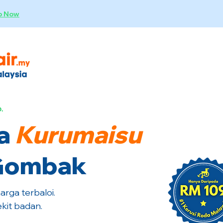
p Now
.
a
Kurumaisu
 Gombak
rga terbaloi.
kit badan.