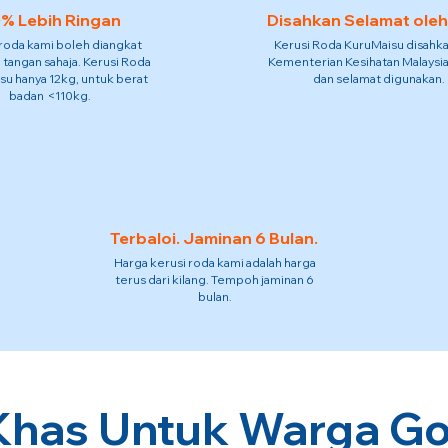
% Lebih Ringan
Disahkan Selamat ole
 roda kami boleh diangkat
Kerusi Roda KuruMaisu disahka
 tangan sahaja. Kerusi Roda
Kementerian Kesihatan Malaysia
su hanya 12kg, untuk berat
dan selamat digunakan.
badan <110kg.
Terbaloi. Jaminan 6 Bulan.
Harga kerusi roda kami adalah harga
terus dari kilang. Tempoh jaminan 6
bulan.
Khas Untuk Warga G