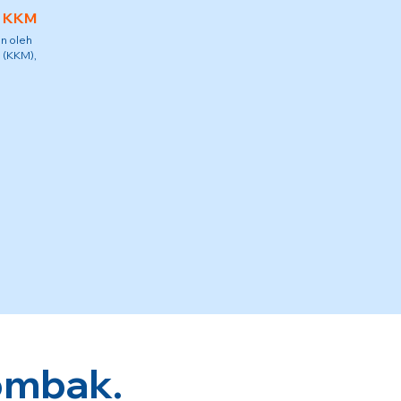
h KKM
n oleh
 (KKM),
ombak.