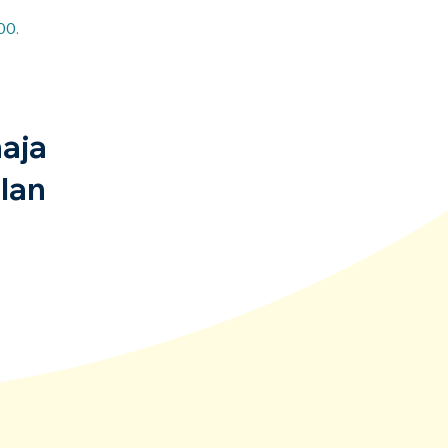
00.
aja
lan