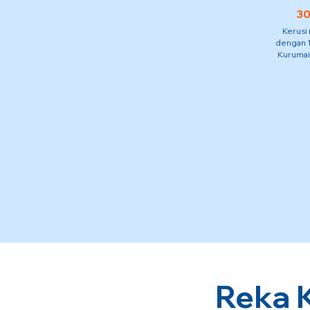
30
Kerusi
dengan 1
Kurumai
Reka 