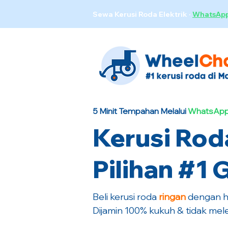
Sewa Kerusi Roda Elektrik
·
WhatsAp
5 Minit Tempahan Melalui
WhatsApp
Kerusi Rod
Pilihan #1
Beli kerusi roda
ringan
dengan ha
Dijamin 100% kukuh & tidak mele