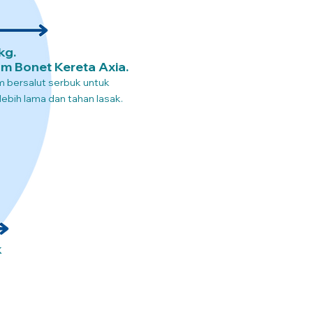
kg.
m Bonet Kereta Axia.
um bersalut serbuk untuk
ebih lama dan tahan lasak.
k