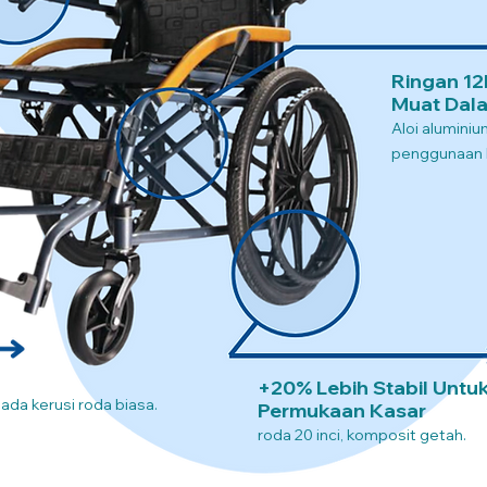
Ringan 12
Muat Dala
Aloi alumini
penggunaan l
+20% Lebih Stabil Untu
pada kerusi roda biasa.
Permukaan Kasar
roda 20 inci, komposit getah.