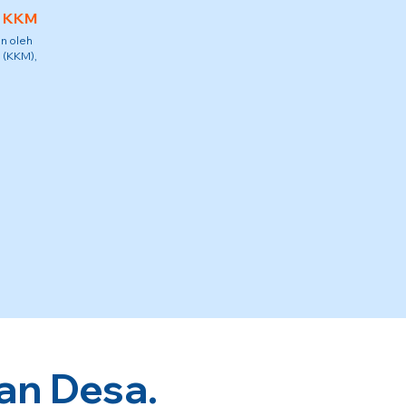
h KKM
n oleh
 (KKM),
an Desa.