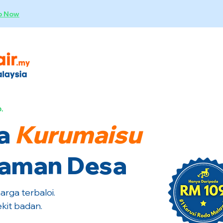
p Now
.
a
Kurumaisu
 Taman Desa
rga terbaloi.
kit badan.