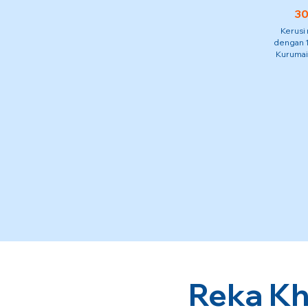
30
Kerusi
dengan 1
Kurumai
Reka Kh