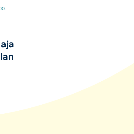
00.
aja
lan