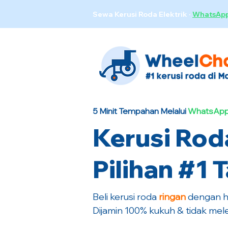
Sewa Kerusi Roda Elektrik
·
WhatsAp
5 Minit Tempahan Melalui
WhatsApp
Kerusi Rod
Pilihan #1
Beli kerusi roda
ringan
dengan ha
Dijamin 100% kukuh & tidak mele