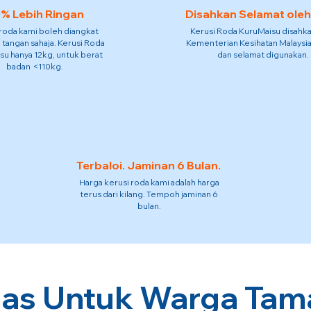
% Lebih Ringan
Disahkan Selamat ole
 roda kami boleh diangkat
Kerusi Roda KuruMaisu disahka
 tangan sahaja. Kerusi Roda
Kementerian Kesihatan Malaysia
su hanya 12kg, untuk berat
dan selamat digunakan.
badan <110kg.
Terbaloi. Jaminan 6 Bulan.
Harga kerusi roda kami adalah harga
terus dari kilang. Tempoh jaminan 6
bulan.
as Untuk Warga Tam