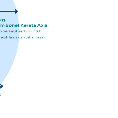
kg.
m Bonet Kereta Axia.
um bersalut serbuk untuk
ebih lama dan tahan lasak.
k