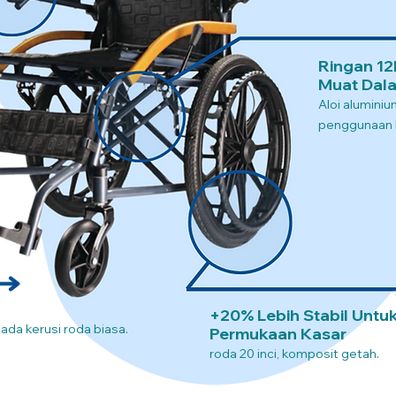
Ringan 12
Muat Dala
Aloi alumini
penggunaan l
+20% Lebih Stabil Untu
pada kerusi roda biasa.
Permukaan Kasar
roda 20 inci, komposit getah.