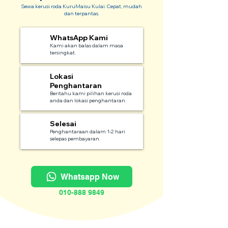
Sewa kerusi roda KuruMaisu Kulai. Cepat, mudah
dan terpantas.
WhatsApp Kami
1
Kami akan balas dalam masa
tersingkat.
Lokasi
2
Penghantaran
Beritahu kami pilihan kerusi roda
anda dan lokasi penghantaran.
Selesai
3
Penghantaraan dalam 1-2 hari
selepas pembayaran.
Whatsapp Now
010-888 9849