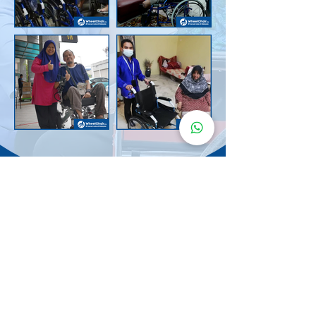
Senarai Lokasi
Kerusi Roda
KuruMaisu
Kami menyediakan kerusi roda KuruMaisu di kawasan
berikut untuk memudahkan urusan anda.
Kuala Lumpur
Bandar Tasik Selatan
Taman Melawati
Sentul
Cheras