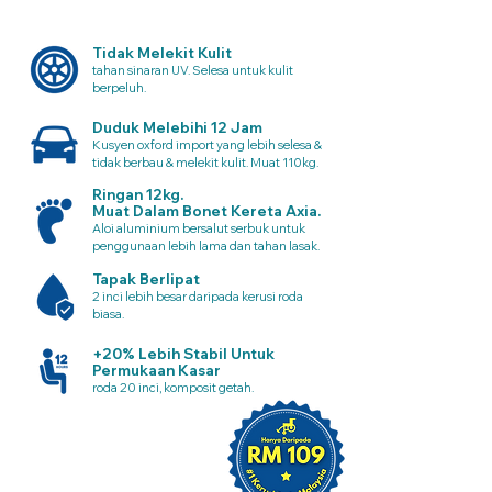
Tidak Melekit Kulit
tahan sinaran UV. Selesa untuk kulit
berpeluh.
Duduk Melebihi 12 Jam
Kusyen oxford import yang lebih selesa &
tidak berbau & melekit kulit. Muat 110kg.
Ringan 12kg.
Muat Dalam Bonet Kereta Axia.
Aloi aluminium bersalut serbuk untuk
penggunaan lebih lama dan tahan lasak.
Tapak Berlipat
2 inci lebih besar daripada kerusi roda
biasa.
+20% Lebih Stabil Untuk
Permukaan Kasar
roda 20 inci, komposit getah.