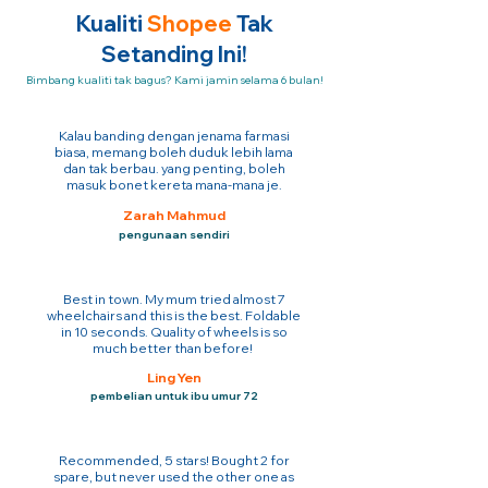
Kualiti
Shopee
Tak
Setanding Ini!
Bimbang kualiti tak bagus? Kami jamin selama 6 bulan!
Kalau banding dengan jenama farmasi
biasa, memang boleh duduk lebih lama
dan tak berbau. yang penting, boleh
masuk bonet kereta mana-mana je.
Zarah Mahmud
pengunaan sendiri
Best in town. My mum tried almost 7
wheelchairs and this is the best. Foldable
in 10 seconds. Quality of wheels is so
much better than before!
Ling Yen
pembelian untuk ibu umur 72
Recommended, 5 stars! Bought 2 for
spare, but never used the other one as