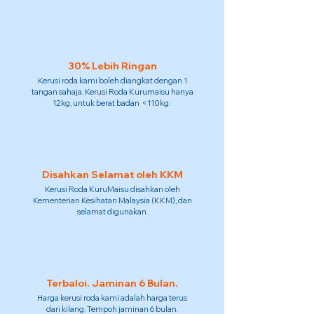
30% Lebih Ringan
Kerusi roda kami boleh diangkat dengan 1
tangan sahaja. Kerusi Roda Kurumaisu hanya
12kg, untuk berat badan <110kg.
Disahkan Selamat oleh KKM
Kerusi Roda KuruMaisu disahkan oleh
Kementerian Kesihatan Malaysia (KKM), dan
selamat digunakan.
Terbaloi. Jaminan 6 Bulan.
Harga kerusi roda kami adalah harga terus
dari kilang. Tempoh jaminan 6 bulan.