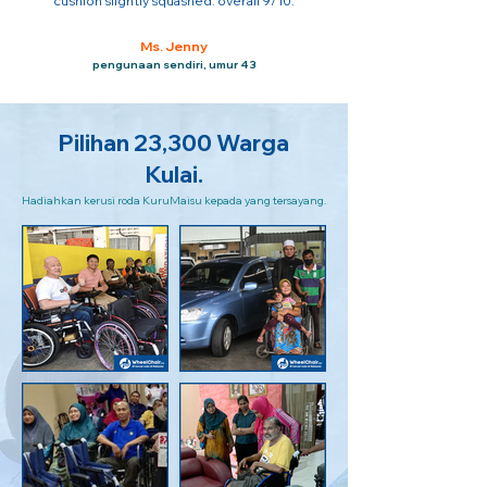
cushion slightly squashed. overall 9/10.
Ms. Jenny
pengunaan sendiri, umur 43
Pilihan 23,300 Warga
Kulai.
Hadiahkan kerusi roda KuruMaisu kepada yang tersayang.