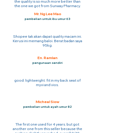
the quality is so much more better than
the one we got from Sunway Pharmacy.
Mr. Ng Lee Mao
pembelian untuk ibu umur 63
Shopee tak akan dapat quality macam ini.
Kerusi ini memang baloi. Berat badan saya
95kg.
En. Ramlan
pengunaan sendiri
good. lightweight. fit in my back seat of
myvi and vios.
Micheal Siow
pembelian untuk ayah umur 82
The first one used for 4 years. but got
another one from this seller because the