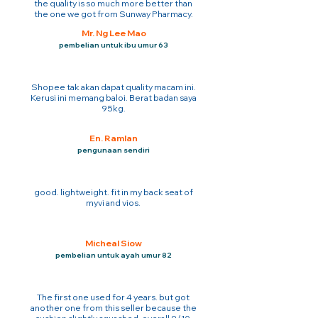
the quality is so much more better than
the one we got from Sunway Pharmacy.
Mr. Ng Lee Mao
pembelian untuk ibu umur 63
Shopee tak akan dapat quality macam ini.
Kerusi ini memang baloi. Berat badan saya
95kg.
En. Ramlan
pengunaan sendiri
good. lightweight. fit in my back seat of
myvi and vios.
Micheal Siow
pembelian untuk ayah umur 82
The first one used for 4 years. but got
another one from this seller because the