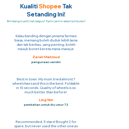
Kualiti
Shopee
Tak
Setanding Ini!
Bimbang kualiti tak bagus? Kami jamin selama 6 bulan!
Kalau banding dengan jenama farmasi
biasa, memang boleh duduk lebih lama
dan tak berbau. yang penting, boleh
masuk bonet kereta mana-mana je.
Zarah Mahmud
pengunaan sendiri
Best in town. My mum tried almost 7
wheelchairs and this is the best. Foldable
in 10 seconds. Quality of wheels is so
much better than before!
Ling Yen
pembelian untuk ibu umur 72
Recommended, 5 stars! Bought 2 for
spare, but never used the other one as