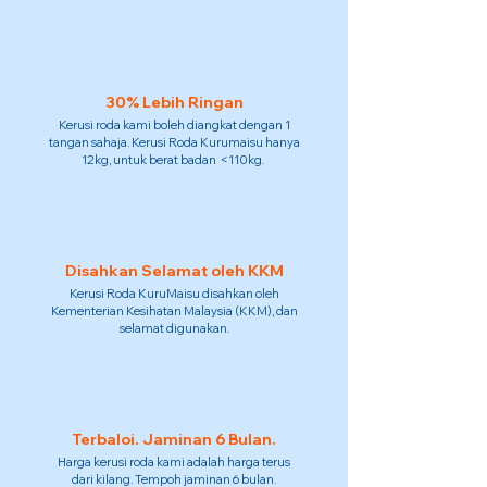
30% Lebih Ringan
Kerusi roda kami boleh diangkat dengan 1
tangan sahaja. Kerusi Roda Kurumaisu hanya
12kg, untuk berat badan <110kg.
Disahkan Selamat oleh KKM
Kerusi Roda KuruMaisu disahkan oleh
Kementerian Kesihatan Malaysia (KKM), dan
selamat digunakan.
Terbaloi. Jaminan 6 Bulan.
Harga kerusi roda kami adalah harga terus
dari kilang. Tempoh jaminan 6 bulan.