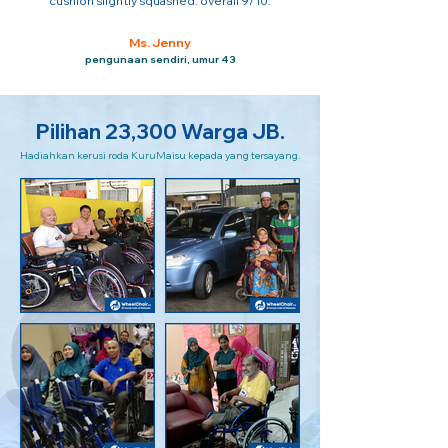
cushion slightly squashed. overall 9/10.
Ms. Jenny
pengunaan sendiri, umur 43
Pilihan 23,300 Warga JB.
Hadiahkan kerusi roda KuruMaisu kepada yang tersayang.