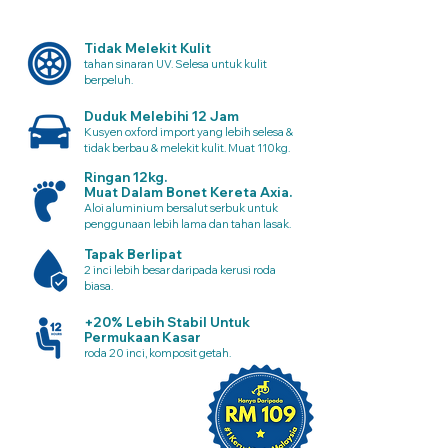
Tidak Melekit Kulit
tahan sinaran UV. Selesa untuk kulit
berpeluh.
Duduk Melebihi 12 Jam
Kusyen oxford import yang lebih selesa &
tidak berbau & melekit kulit. Muat 110kg.
Ringan 12kg.
Muat Dalam Bonet Kereta Axia.
Aloi aluminium bersalut serbuk untuk
penggunaan lebih lama dan tahan lasak.
Tapak Berlipat
2 inci lebih besar daripada kerusi roda
biasa.
+20% Lebih Stabil Untuk
Permukaan Kasar
roda 20 inci, komposit getah.