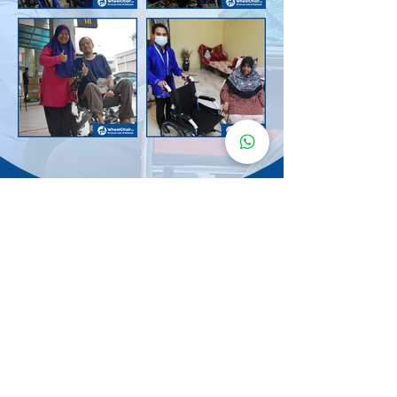
Senarai Lokasi
Kerusi Roda
KuruMaisu
Kami menyediakan kerusi roda KuruMaisu di kawasan
berikut untuk memudahkan urusan anda.
Kuala Lumpur
Bandar Tasik Selatan
Taman Melawati
Sentul
Cheras
Wangsa Maju
Bangsar