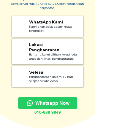
Sewa kerusi roda KuruMaisu JB. Cepat, mudah dan
terpantas.
WhatsApp Kami
1
Kami akan balas dalam masa
tersingkat.
Lokasi
2
Penghantaran
Beritahu kami pilihan kerusi roda
anda dan lokasi penghantaran.
Selesai
3
Penghantaraan dalam 1-2 hari
selepas pembayaran.
Whatsapp Now
010-888 9849