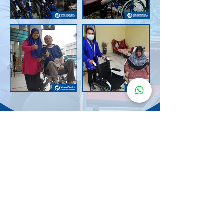
Senarai Lokasi
Kerusi Roda
KuruMaisu
Kami menyediakan kerusi roda KuruMaisu di kawasan
berikut untuk memudahkan urusan anda.
Kuala Lumpur
Bandar Tasik Selatan
Taman Melawati
Sentul
Cheras