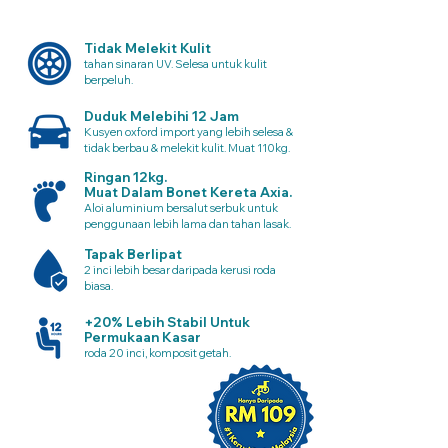
Tidak Melekit Kulit
tahan sinaran UV. Selesa untuk kulit
berpeluh.
Duduk Melebihi 12 Jam
Kusyen oxford import yang lebih selesa &
tidak berbau & melekit kulit. Muat 110kg.
Ringan 12kg.
Muat Dalam Bonet Kereta Axia.
Aloi aluminium bersalut serbuk untuk
penggunaan lebih lama dan tahan lasak.
Tapak Berlipat
2 inci lebih besar daripada kerusi roda
biasa.
+20% Lebih Stabil Untuk
Permukaan Kasar
roda 20 inci, komposit getah.