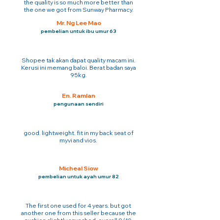
the quality is so much more better than
the one we got from Sunway Pharmacy.
Mr. Ng Lee Mao
pembelian untuk ibu umur 63
Shopee tak akan dapat quality macam ini.
Kerusi ini memang baloi. Berat badan saya
95kg.
En. Ramlan
pengunaan sendiri
good. lightweight. fit in my back seat of
myvi and vios.
Micheal Siow
pembelian untuk ayah umur 82
The first one used for 4 years. but got
another one from this seller because the