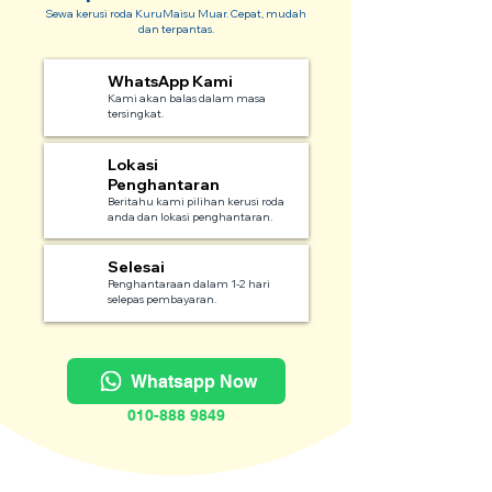
Sewa kerusi roda KuruMaisu Muar. Cepat, mudah
dan terpantas.
WhatsApp Kami
1
Kami akan balas dalam masa
tersingkat.
Lokasi
2
Penghantaran
Beritahu kami pilihan kerusi roda
anda dan lokasi penghantaran.
Selesai
3
Penghantaraan dalam 1-2 hari
selepas pembayaran.
Whatsapp Now
010-888 9849