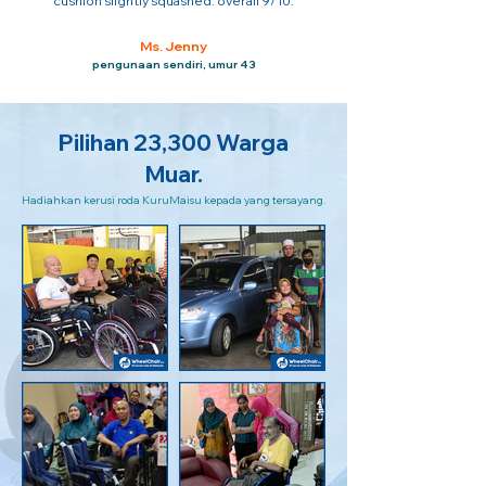
cushion slightly squashed. overall 9/10.
Ms. Jenny
pengunaan sendiri, umur 43
Pilihan 23,300 Warga
Muar.
Hadiahkan kerusi roda KuruMaisu kepada yang tersayang.