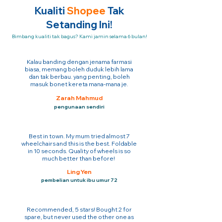
Kualiti
Shopee
Tak
Setanding Ini!
Bimbang kualiti tak bagus? Kami jamin selama 6 bulan!
Kalau banding dengan jenama farmasi
biasa, memang boleh duduk lebih lama
dan tak berbau. yang penting, boleh
masuk bonet kereta mana-mana je.
Zarah Mahmud
pengunaan sendiri
Best in town. My mum tried almost 7
wheelchairs and this is the best. Foldable
in 10 seconds. Quality of wheels is so
much better than before!
Ling Yen
pembelian untuk ibu umur 72
Recommended, 5 stars! Bought 2 for
spare, but never used the other one as