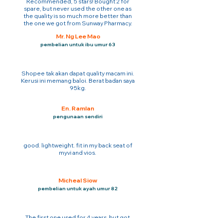
Recommended, 5 stars! Bought 2 for
spare, but never used the other one as
the quality is so much more better than
the one we got from Sunway Pharmacy.
Mr. Ng Lee Mao
pembelian untuk ibu umur 63
Shopee tak akan dapat quality macam ini.
Kerusi ini memang baloi. Berat badan saya
95kg.
En. Ramlan
pengunaan sendiri
good. lightweight. fit in my back seat of
myvi and vios.
Micheal Siow
pembelian untuk ayah umur 82
The first one used for 4 years. but got