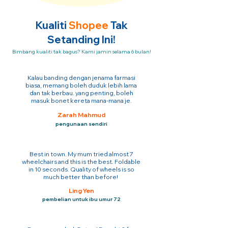
Kualiti
Shopee
Tak
Setanding Ini!
Bimbang kualiti tak bagus? Kami jamin selama 6 bulan!
Kalau banding dengan jenama farmasi
biasa, memang boleh duduk lebih lama
dan tak berbau. yang penting, boleh
masuk bonet kereta mana-mana je.
Zarah Mahmud
pengunaan sendiri
Best in town. My mum tried almost 7
wheelchairs and this is the best. Foldable
in 10 seconds. Quality of wheels is so
much better than before!
Ling Yen
pembelian untuk ibu umur 72