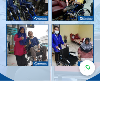
Senarai Lokasi
Kerusi Roda
KuruMaisu
Kami menyediakan kerusi roda KuruMaisu di kawasan
berikut untuk memudahkan urusan anda.
Kuala Lumpur
Bandar Tasik Selatan
Taman Melawati