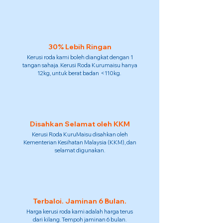
30% Lebih Ringan
Kerusi roda kami boleh diangkat dengan 1
tangan sahaja. Kerusi Roda Kurumaisu hanya
12kg, untuk berat badan <110kg.
Disahkan Selamat oleh KKM
Kerusi Roda KuruMaisu disahkan oleh
Kementerian Kesihatan Malaysia (KKM), dan
selamat digunakan.
Terbaloi. Jaminan 6 Bulan.
Harga kerusi roda kami adalah harga terus
dari kilang. Tempoh jaminan 6 bulan.