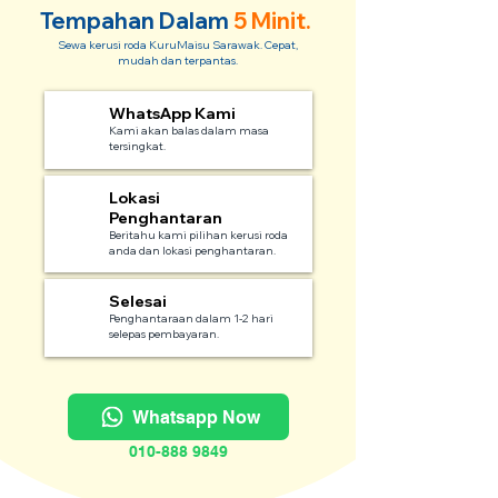
Tempahan Dalam
5 Minit.
Sewa kerusi roda KuruMaisu Sarawak. Cepat,
mudah dan terpantas.
WhatsApp Kami
1
Kami akan balas dalam masa
tersingkat.
Lokasi
2
Penghantaran
Beritahu kami pilihan kerusi roda
anda dan lokasi penghantaran.
Selesai
3
Penghantaraan dalam 1-2 hari
selepas pembayaran.
Whatsapp Now
010-888 9849