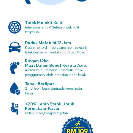
Tidak Melekit Kulit
tahan sinaran UV. Selesa untuk kulit
berpeluh.
Duduk Melebihi 12 Jam
Kusyen oxford import yang lebih selesa &
tidak berbau & melekit kulit. Muat 110kg.
Ringan 12kg.
Muat Dalam Bonet Kereta Axia.
Aloi aluminium bersalut serbuk untuk
penggunaan lebih lama dan tahan lasak.
Tapak Berlipat
2 inci lebih besar daripada kerusi roda
biasa.
+20% Lebih Stabil Untuk
Permukaan Kasar
roda 20 inci, komposit getah.